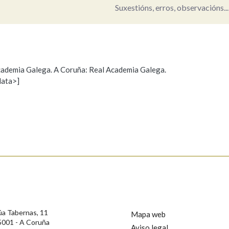
Suxestións, erros, observacións...
Pertence a
 Academia Galega. A Coruña: Real Academia Galega.
AXUDA NA BUSCA
LIMPAR
BUSCA
data>]
Propoño mellorar a definición
Actualización
s
úa Tabernas, 11
Mapa web
5001 - A Coruña
Aviso legal