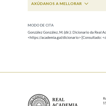
AXÚDANOS A MELLORAR
Marcas gramaticais
sopapo
SOBRE A PALABRA:
MODO DE CITA
ESCOLLE UNHA OPCIÓN:
González González, M. (dir.): Dicionario da Real
<https://academia.gal/dicionario> [Consultado: <
Observación
Hai un erro na palabra
Falta unha voz
Nome
Apelido
Enderezo electrónico
Real Academia Galega
R
Comentario
1