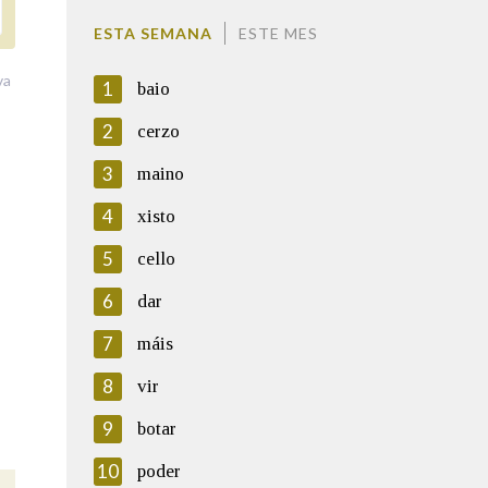
ESTA SEMANA
ESTE MES
va
1
baio
2
cerzo
3
maino
4
xisto
5
cello
6
dar
7
máis
8
vir
9
botar
10
poder