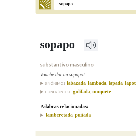
Termo a buscar
sopapo
BUSCAR NOS LEMAS
Comeza por
substantivo masculino
Vouche dar un sopapo!
labazada
lambada
lapada
lapot
SINÓNIMOS
,
,
,
Remata por
gulifada
moquete
CONFRÓNTESE
,
Palabras relacionadas:
Contén
lamberetada
puñada
,
OUTRAS OPCIÓNS DE BUSCA