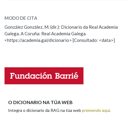
soberbio
SOBRE A PALABRA:
MODO DE CITA
ESCOLLE UNHA OPCIÓN:
González González, M. (dir.): Dicionario da Real Academia
Galega. A Coruña: Real Academia Galega.
Observación
Hai un erro na palabra
<https://academia.gal/dicionario> [Consultado: <data>]
Propoño mellorar a definición
Actualización
Falta unha voz
Nome
Apelidos
O DICIONARIO NA TÚA WEB
Integra o dicionario da RAG na túa web
premendo aquí
.
Enderezo electrónico