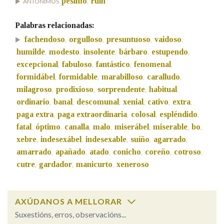
pésimo
ruín
ANTÓNIMOS
,
Palabras relacionadas:
Na fraseoloxía
fachendoso
orgulloso
presuntuoso
vaidoso
,
,
,
,
humilde
modesto
insolente
bárbaro
estupendo
,
,
,
,
,
excepcional
fabuloso
fantástico
fenomenal
,
,
,
,
OUTRAS OPCIÓNS DE BUSCA
formidábel
formidable
marabilloso
caralludo
,
,
,
,
milagroso
prodixioso
sorprendente
habitual
,
,
,
,
Marcas gramaticais
ordinario
banal
descomunal
xenial
cativo
extra
,
,
,
,
,
,
paga extra
paga extraordinaria
colosal
espléndido
,
,
,
,
fatal
óptimo
canalla
malo
miserábel
miserable
bo
,
,
,
,
,
,
,
Pertence a
xebre
indesexábel
indesexable
suíño
agarrado
,
,
,
,
,
amarrado
apañado
atado
conicho
coreño
cotroso
,
,
,
,
,
,
cutre
gardador
manicurto
xeneroso
,
,
,
LIMPAR
BUSCA
AXÚDANOS A MELLORAR
Suxestións, erros, observacións...