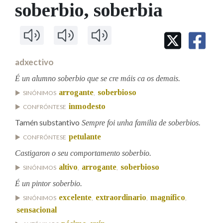
IDENTIDADE CORPORATIVA
soberbio
, soberbia
Facebook
Twitter
Youtube
Instagram
Bluesky
BUSCAR NOS LEMAS
FIGURAS HOMENAXEADAS
MARCIAL DEL ADALID
HISTORIA
Comeza por
CASA-MUSEO EMILIA PARDO
BAZÁN
60 ANOS DLG
PRIMAVERA DAS LETRAS
adxectivo
Remata por
PORTAL DAS PALABRAS
É un alumno soberbio que se cre máis ca os demais.
arrogante
soberbioso
SINÓNIMOS
,
inmodesto
CONFRÓNTESE
Contén
Tamén substantivo
Sempre foi unha familia de soberbios.
petulante
CONFRÓNTESE
BUSCAR NO CONTIDO
Castigaron o seu comportamento soberbio.
altivo
arrogante
soberbioso
SINÓNIMOS
,
,
Nas definicións
É un pintor soberbio.
excelente
extraordinario
magnífico
SINÓNIMOS
,
,
,
sensacional
Nos exemplos