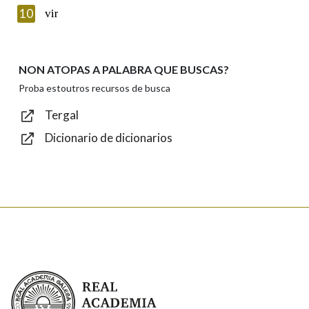
Introduce o código que aparece na imaxe:
10
vir
NON ATOPAS A PALABRA QUE BUSCAS?
Texto de verificación
Proba estoutros recursos de busca
Tergal
Dicionario de dicionarios
Enviar
Real Academia Galega