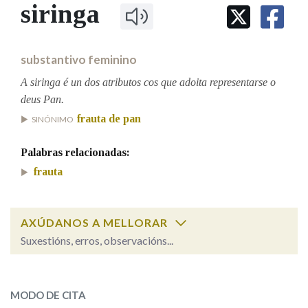
IDENTIDADE CORPORATIVA
siringa
Facebook
Twitter
Youtube
Instagram
Bluesky
BUSCAR NOS LEMAS
FIGURAS HOMENAXEADAS
MARCIAL DEL ADALID
HISTORIA
Comeza por
CASA-MUSEO EMILIA PARDO
substantivo feminino
BAZÁN
60 ANOS DLG
PRIMAVERA DAS LETRAS
A siringa é un dos atributos cos que adoita representarse o
Remata por
deus Pan.
PORTAL DAS PALABRAS
frauta de pan
SINÓNIMO
Contén
Palabras relacionadas:
frauta
BUSCAR NO CONTIDO
AXÚDANOS A MELLORAR
Suxestións, erros, observacións...
Nas definicións
siringa
SOBRE A PALABRA:
Nos exemplos
MODO DE CITA
ESCOLLE UNHA OPCIÓN: