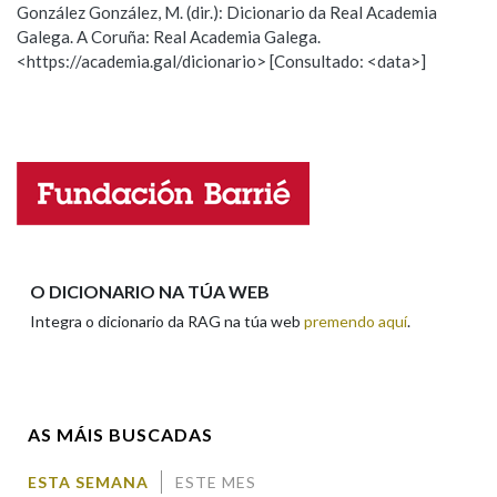
González González, M. (dir.): Dicionario da Real Academia
Galega. A Coruña: Real Academia Galega.
Observación
Hai un erro na palabra
<https://academia.gal/dicionario> [Consultado: <data>]
Na fraseoloxía
Propoño mellorar a definición
Actualización
Falta unha voz
OUTRAS OPCIÓNS DE BUSCA
Nome
Marcas gramaticais
Apelidos
O DICIONARIO NA TÚA WEB
Pertence a
Integra o dicionario da RAG na túa web
premendo aquí
.
Enderezo electrónico
LIMPAR
BUSCA
AS MÁIS BUSCADAS
Comentario
ESTA SEMANA
ESTE MES