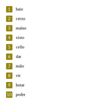
1
baio
2
cerzo
3
maino
En cumprimento da normativa vixente en materia de
Protección de Datos de Carácter Persoal, a Real Academia
4
xisto
Galega informa a aqueles usuarios que faciliten o seu correo
electrónico, así como calquera outra información de carácter
5
cello
persoal, que estes datos serán obxecto de tratamento
automatizado de carácter confidencial e incorporados aos seus
6
dar
ficheiros informáticos. Así mesmo, os usuarios poderán exercer o
seu dereito de acceso, rectificación, oposición e cancelación dos
7
máis
seus datos poñéndose en contacto connosco.
8
vir
Lin e acepto as condicións da política de
privacidade
9
botar
Introduce o código que aparece na imaxe:
10
poder