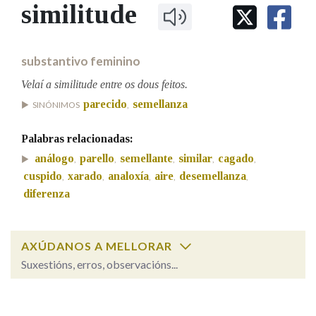
IDENTIDADE CORPORATIVA
similitude
Facebook
Twitter
Youtube
Instagram
Bluesky
BUSCAR NOS LEMAS
FIGURAS HOMENAXEADAS
MARCIAL DEL ADALID
HISTORIA
Comeza por
CASA-MUSEO EMILIA PARDO
substantivo feminino
BAZÁN
60 ANOS DLG
PRIMAVERA DAS LETRAS
Velaí a similitude entre os dous feitos.
Remata por
parecido
semellanza
PORTAL DAS PALABRAS
SINÓNIMOS
,
Palabras relacionadas:
Contén
análogo
parello
semellante
similar
cagado
,
,
,
,
,
cuspido
xarado
analoxía
aire
desemellanza
,
,
,
,
,
diferenza
BUSCAR NO CONTIDO
AXÚDANOS A MELLORAR
Nas definicións
Suxestións, erros, observacións...
similitude
SOBRE A PALABRA:
Nos exemplos