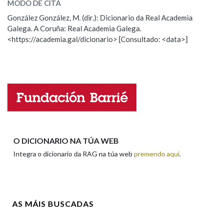
MODO DE CITA
ESCOLLE UNHA OPCIÓN:
González González, M. (dir.): Dicionario da Real Academia
Na fraseoloxía
Galega. A Coruña: Real Academia Galega.
Observación
Hai un erro na palabra
<https://academia.gal/dicionario> [Consultado: <data>]
Propoño mellorar a definición
Actualización
Falta unha voz
OUTRAS OPCIÓNS DE BUSCA
Marcas gramaticais
Nome
Pertence a
Apelidos
O DICIONARIO NA TÚA WEB
Integra o dicionario da RAG na túa web
premendo aquí
.
LIMPAR
BUSCA
Enderezo electrónico
AS MÁIS BUSCADAS
Comentario