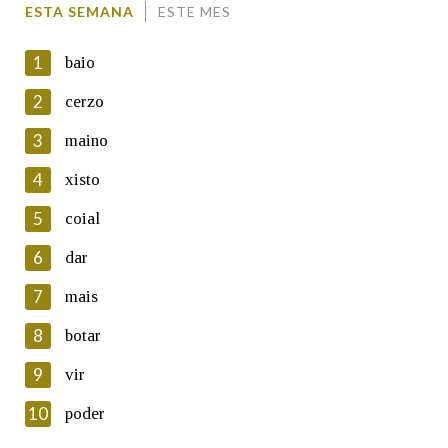
ESTA SEMANA
ESTE MES
1
baio
2
cerzo
3
maino
En cumprimento da normativa vixente en materia de
Protección de Datos de Carácter Persoal, a Real Academia
4
xisto
Galega informa a aqueles usuarios que faciliten o seu correo
electrónico, así como calquera outra información de carácter
5
coial
persoal, que estes datos serán obxecto de tratamento
automatizado de carácter confidencial e incorporados aos seus
6
dar
ficheiros informáticos. Así mesmo, os usuarios poderán exercer o
seu dereito de acceso, rectificación, oposición e cancelación dos
7
mais
seus datos poñéndose en contacto connosco.
8
botar
Lin e acepto as condicións da política de
privacidade
9
vir
Introduce o código que aparece na imaxe:
10
poder