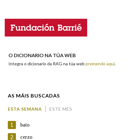
Falta unha voz
Na fraseoloxía
Nome
OUTRAS OPCIÓNS DE BUSCA
Apelidos
O DICIONARIO NA TÚA WEB
Marcas gramaticais
Integra o dicionario da RAG na túa web
premendo aquí
.
Enderezo electrónico
Pertence a
AS MÁIS BUSCADAS
Comentario
LIMPAR
BUSCA
ESTA SEMANA
ESTE MES
1
baio
2
cerzo