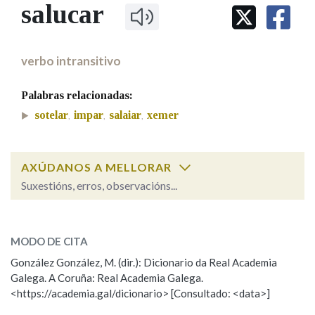
IDENTIDADE CORPORATIVA
salucar
Facebook
Twitter
Youtube
Instagram
Bluesky
BUSCAR NOS LEMAS
FIGURAS HOMENAXEADAS
MARCIAL DEL ADALID
HISTORIA
Comeza por
CASA-MUSEO EMILIA PARDO
verbo intransitivo
BAZÁN
60 ANOS DLG
PRIMAVERA DAS LETRAS
Palabras relacionadas:
Remata por
PORTAL DAS PALABRAS
sotelar
impar
salaiar
xemer
,
,
,
Contén
AXÚDANOS A MELLORAR
Suxestións, erros, observacións...
salucar
BUSCAR NO CONTIDO
SOBRE A PALABRA:
MODO DE CITA
Nas definicións
ESCOLLE UNHA OPCIÓN:
González González, M. (dir.): Dicionario da Real Academia
Galega. A Coruña: Real Academia Galega.
Observación
Hai un erro na palabra
<https://academia.gal/dicionario> [Consultado: <data>]
Nos exemplos
Propoño mellorar a definición
Actualización