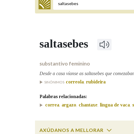
Termo a buscar
saltasebes
BUSCAR NOS LEMAS
Comeza por
substantivo feminino
Desde a casa víanse as saltasebes que comezaban 
correola
rubideira
SINÓNIMOS
,
Remata por
Palabras relacionadas:
correa
argazo
chantaxe
lingua de vaca
,
,
,
,
Contén
AXÚDANOS A MELLORAR
OUTRAS OPCIÓNS DE BUSCA