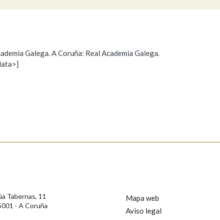
Pertence a
 Academia Galega. A Coruña: Real Academia Galega.
data>]
Propoño mellorar a definición
Actualización
AXUDA NA BUSCA
LIMPAR
BUSCA
s
úa Tabernas, 11
Mapa web
5001 - A Coruña
Aviso legal