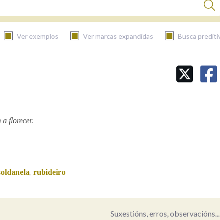
Ver exemplos
Ver marcas expandidas
Busca prediti
BUSCAR NO CONTIDO
Nas definicións
a florecer.
Nos exemplos
soldanela
rubideiro
,
Na fraseoloxía
Suxestións, erros, observacións...