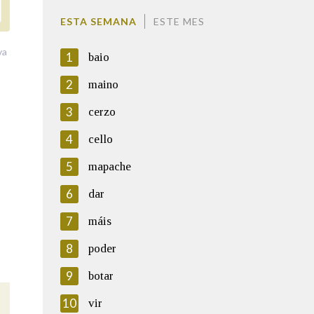
ESTA SEMANA
ESTE MES
va
1
baio
2
maino
3
cerzo
4
cello
5
mapache
6
dar
7
máis
8
poder
9
botar
10
vir