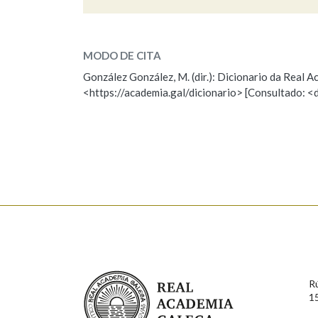
saltasebes
Marcas gramaticais
SOBRE A PALABRA:
MODO DE CITA
ESCOLLE UNHA OPCIÓN:
González González, M. (dir.): Dicionario da Real
<https://academia.gal/dicionario> [Consultado: <
Observación
Hai un erro na palabra
Falta unha voz
Nome
Apelido
Enderezo electrónico
Real Academia Galega
Comentario
R
1