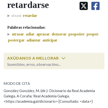
IDENTIDADE CORPORATIVA
retardarse
Facebook
Twitter
Youtube
Instagram
Bluesky
BUSCAR NOS LEMAS
FIGURAS HOMENAXEADAS
MARCIAL DEL ADALID
HISTORIA
Comeza por
retardar
VÉXASE
CASA-MUSEO EMILIA PARDO
BAZÁN
60 ANOS DLG
Palabras relacionadas:
PRIMAVERA DAS LETRAS
Remata por
atrasar
adiar
aprazar
demorar
pospoñer
pospor
,
,
,
,
,
,
PORTAL DAS PALABRAS
postergar
adiantar
anticipar
,
,
Contén
AXÚDANOS A MELLORAR
Suxestións, erros, observacións...
retardarse
BUSCAR NO CONTIDO
SOBRE A PALABRA:
MODO DE CITA
Nas definicións
ESCOLLE UNHA OPCIÓN:
González González, M. (dir.): Dicionario da Real Academia
Galega. A Coruña: Real Academia Galega.
Observación
Hai un erro na palabra
<https://academia.gal/dicionario> [Consultado: <data>]
Nos exemplos
Propoño mellorar a definición
Actualización