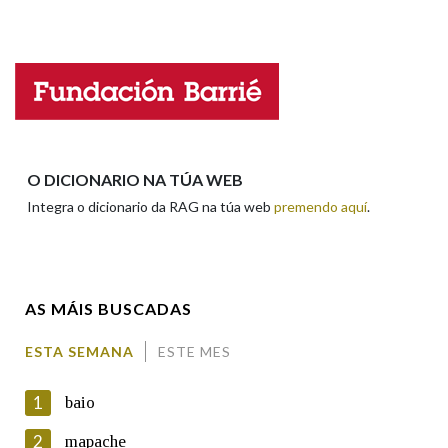
Falta unha voz
Na fraseoloxía
Nome
OUTRAS OPCIÓNS DE BUSCA
Apelidos
O DICIONARIO NA TÚA WEB
Marcas gramaticais
Integra o dicionario da RAG na túa web
premendo aquí
.
Enderezo electrónico
Pertence a
AS MÁIS BUSCADAS
Comentario
LIMPAR
BUSCA
ESTA SEMANA
ESTE MES
1
baio
2
mapache