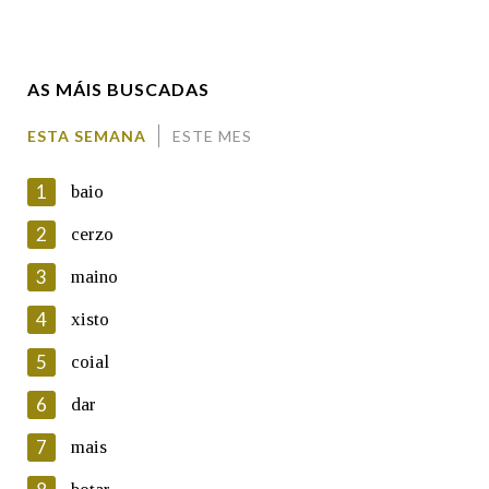
Apelidos
AS MÁIS BUSCADAS
Enderezo electrónico
ESTA SEMANA
ESTE MES
1
baio
Comentario
2
cerzo
3
maino
4
xisto
5
coial
En cumprimento da normativa vixente en materia de
Protección de Datos de Carácter Persoal, a Real Academia
6
dar
Galega informa a aqueles usuarios que faciliten o seu correo
electrónico, así como calquera outra información de carácter
7
mais
persoal, que estes datos serán obxecto de tratamento
automatizado de carácter confidencial e incorporados aos seus