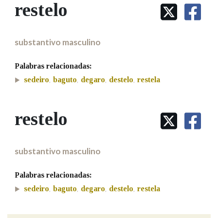
IDENTIDADE CORPORATIVA
restelo
Facebook
Twitter
Youtube
Instagram
Bluesky
BUSCAR NOS LEMAS
FIGURAS HOMENAXEADAS
MARCIAL DEL ADALID
HISTORIA
Comeza por
CASA-MUSEO EMILIA PARDO
substantivo masculino
BAZÁN
60 ANOS DLG
PRIMAVERA DAS LETRAS
Palabras relacionadas:
Remata por
PORTAL DAS PALABRAS
sedeiro
baguto
degaro
destelo
restela
,
,
,
,
Contén
restelo
BUSCAR NO CONTIDO
substantivo masculino
Nas definicións
Palabras relacionadas:
sedeiro
baguto
degaro
destelo
restela
,
,
,
,
Nos exemplos