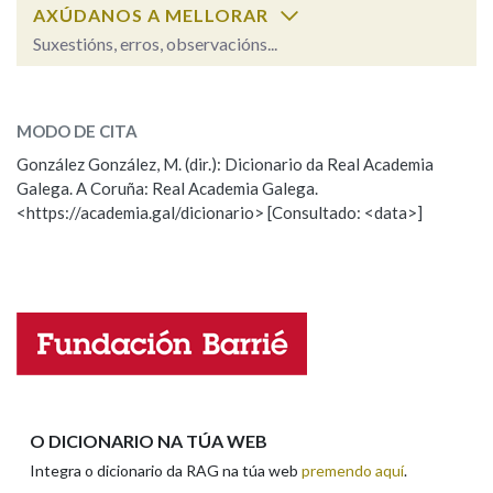
AXÚDANOS A MELLORAR
Suxestións, erros, observacións...
Na fraseoloxía
Cal é a palabra?
restelo
(restrelo1)
MODO DE CITA
OUTRAS OPCIÓNS DE BUSCA
González González, M. (dir.): Dicionario da Real Academia
restelo
(restrelo2)
Galega. A Coruña: Real Academia Galega.
Marcas gramaticais
<https://academia.gal/dicionario> [Consultado: <data>]
ESCOLLE UNHA OPCIÓN:
Observación
Hai un erro na palabra
Pertence a
Propoño mellorar a definición
Actualización
Falta unha voz
LIMPAR
BUSCA
Nome
O DICIONARIO NA TÚA WEB
Integra o dicionario da RAG na túa web
premendo aquí
.