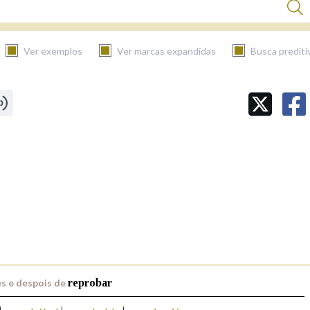
Ver exemplos
Ver marcas expandidas
Busca prediti
BUSCAR NO CONTIDO
Nas definicións
Nos exemplos
Na fraseoloxía
s e despois de
reprobar