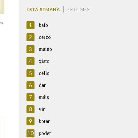
ESTA SEMANA
ESTE MES
va
1
baio
2
cerzo
3
maino
4
xisto
5
cello
6
dar
7
máis
8
vir
9
botar
10
poder