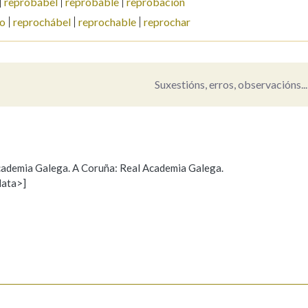
reprobábel
reprobable
reprobación
o
reprochábel
reprochable
reprochar
Pertence a
Suxestións, erros, observacións...
AXUDA NA BUSCA
LIMPAR
BUSCA
 Academia Galega. A Coruña: Real Academia Galega.
data>]
Propoño mellorar a definición
Actualización
s