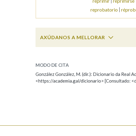
reprimir
reprimirse
reprobatorio
réprob
Marcas gramaticais
AXÚDANOS A MELLORAR
reprobar
SOBRE A PALABRA:
MODO DE CITA
ESCOLLE UNHA OPCIÓN:
González González, M. (dir.): Dicionario da Real
<https://academia.gal/dicionario> [Consultado: <
Observación
Hai un erro na palabra
Falta unha voz
Nome
Apelido
Enderezo electrónico