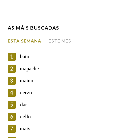
Enderezo electrónico
AS MÁIS BUSCADAS
Comentario
ESTA SEMANA
ESTE MES
1
baio
2
mapache
3
maino
En cumprimento da normativa vixente en materia de
Protección de Datos de Carácter Persoal, a Real Academia
4
cerzo
Galega informa a aqueles usuarios que faciliten o seu correo
electrónico, así como calquera outra información de carácter
5
dar
persoal, que estes datos serán obxecto de tratamento
automatizado de carácter confidencial e incorporados aos seus
6
cello
ficheiros informáticos. Así mesmo, os usuarios poderán exercer o
seu dereito de acceso, rectificación, oposición e cancelación dos
7
mais
seus datos poñéndose en contacto connosco.