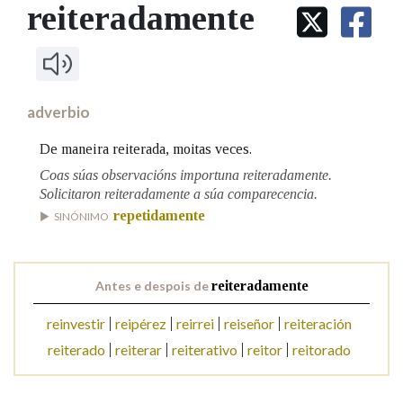
IDENTIDADE CORPORATIVA
reiteradamente
Facebook
Twitter
Youtube
Instagram
Bluesky
BUSCAR NOS LEMAS
FIGURAS HOMENAXEADAS
MARCIAL DEL ADALID
HISTORIA
Comeza por
CASA-MUSEO EMILIA PARDO
BAZÁN
60 ANOS DLG
PRIMAVERA DAS LETRAS
adverbio
Remata por
PORTAL DAS PALABRAS
De maneira reiterada, moitas veces.
Coas súas observacións importuna reiteradamente.
Solicitaron reiteradamente a súa comparecencia.
Contén
repetidamente
SINÓNIMO
BUSCAR NO CONTIDO
Antes e despois de
reiteradamente
Nas definicións
reinvestir
reipérez
reirrei
reiseñor
reiteración
reiterado
reiterar
reiterativo
reitor
reitorado
Nos exemplos