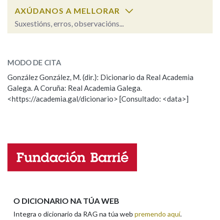
AXÚDANOS A MELLORAR
Suxestións, erros, observacións...
Na fraseoloxía
reiteradamente
SOBRE A PALABRA:
MODO DE CITA
ESCOLLE UNHA OPCIÓN:
OUTRAS OPCIÓNS DE BUSCA
González González, M. (dir.): Dicionario da Real Academia
Galega. A Coruña: Real Academia Galega.
Observación
Hai un erro na palabra
Marcas gramaticais
<https://academia.gal/dicionario> [Consultado: <data>]
Propoño mellorar a definición
Actualización
Falta unha voz
Pertence a
Nome
LIMPAR
BUSCA
Apelidos
O DICIONARIO NA TÚA WEB
Integra o dicionario da RAG na túa web
premendo aquí
.