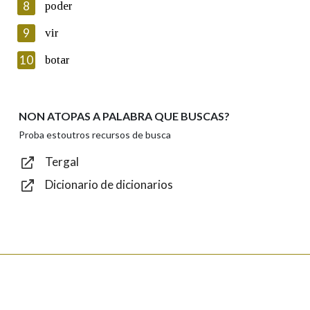
8
poder
Lin e acepto as condicións da política de
privacidade
9
vir
Introduce o código que aparece na imaxe:
10
botar
NON ATOPAS A PALABRA QUE BUSCAS?
Texto de verificación
Proba estoutros recursos de busca
Tergal
Dicionario de dicionarios
Enviar