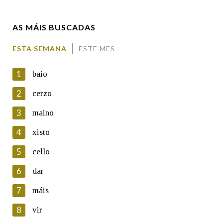
AS MÁIS BUSCADAS
Comentario
ESTA SEMANA
ESTE MES
1
baio
2
cerzo
3
maino
En cumprimento da normativa vixente en materia de
Protección de Datos de Carácter Persoal, a Real Academia
4
xisto
Galega informa a aqueles usuarios que faciliten o seu correo
electrónico, así como calquera outra información de carácter
5
cello
persoal, que estes datos serán obxecto de tratamento
automatizado de carácter confidencial e incorporados aos seus
6
dar
ficheiros informáticos. Así mesmo, os usuarios poderán exercer o
seu dereito de acceso, rectificación, oposición e cancelación dos
7
máis
seus datos poñéndose en contacto connosco.
8
vir
Lin e acepto as condicións da política de