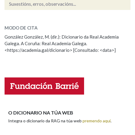
Suxestións, erros, observacións...
regra
Na fraseoloxía
SOBRE A PALABRA:
MODO DE CITA
ESCOLLE UNHA OPCIÓN:
González González, M. (dir.): Dicionario da Real Academia
Galega. A Coruña: Real Academia Galega.
Observación
Hai un erro na palabra
OUTRAS OPCIÓNS DE BUSCA
<https://academia.gal/dicionario> [Consultado: <data>]
Propoño mellorar a definición
Actualización
Marcas gramaticais
Falta unha voz
Pertence a
Nome
LIMPAR
BUSCA
Apelidos
O DICIONARIO NA TÚA WEB
Integra o dicionario da RAG na túa web
premendo aquí
.
Enderezo electrónico