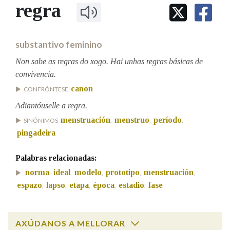
IDENTIDADE CORPORATIVA
regra
Facebook
Twitter
Youtube
Instagram
Bluesky
BUSCAR NOS LEMAS
FIGURAS HOMENAXEADAS
MARCIAL DEL ADALID
HISTORIA
Comeza por
CASA-MUSEO EMILIA PARDO
substantivo feminino
BAZÁN
60 ANOS DLG
PRIMAVERA DAS LETRAS
Non sabe as regras do xogo. Hai unhas regras básicas de
Remata por
convivencia.
PORTAL DAS PALABRAS
canon
CONFRÓNTESE
Adiantóuselle a regra.
Contén
menstruación
menstruo
período
SINÓNIMOS
,
,
,
pingadeira
BUSCAR NO CONTIDO
Palabras relacionadas:
norma
ideal
modelo
prototipo
menstruación
,
,
,
,
,
Nas definicións
espazo
lapso
etapa
época
estadio
fase
,
,
,
,
,
Nos exemplos
AXÚDANOS A MELLORAR