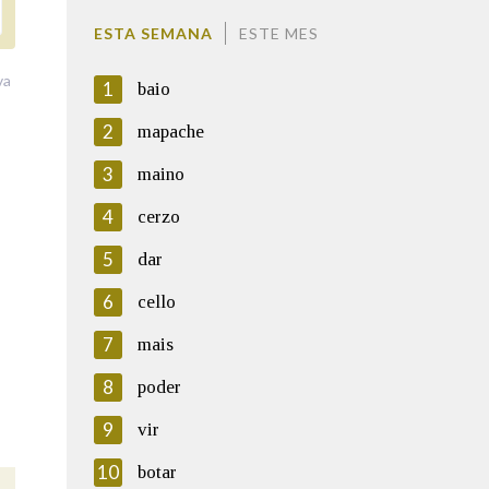
ESTA SEMANA
ESTE MES
va
1
baio
2
mapache
3
maino
4
cerzo
5
dar
6
cello
7
mais
8
poder
9
vir
10
botar