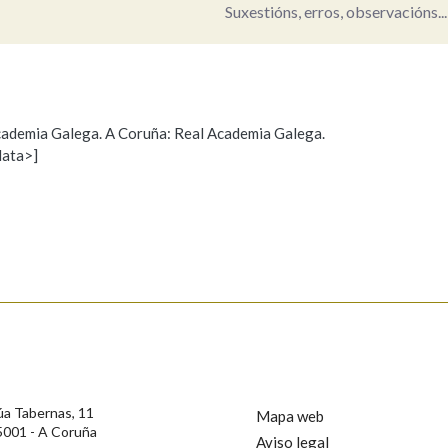
Suxestións, erros, observacións...
Pertence a
 Academia Galega. A Coruña: Real Academia Galega.
AXUDA NA BUSCA
LIMPAR
BUSCA
data>]
Propoño mellorar a definición
Actualización
s
úa Tabernas, 11
Mapa web
5001 - A Coruña
Aviso legal