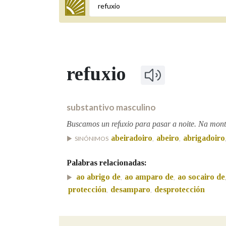
Termo a buscar
refuxio
BUSCAR NOS LEMAS
Comeza por
substantivo masculino
Buscamos un refuxio para pasar a noite. Na mont
abeiradoiro
abeiro
abrigadoiro
SINÓNIMOS
,
,
Remata por
Palabras relacionadas:
ao abrigo de
ao amparo de
ao socairo de
,
,
Contén
protección
desamparo
desprotección
,
,
OUTRAS OPCIÓNS DE BUSCA