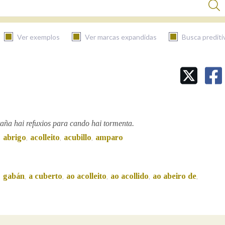
Ver exemplos
Ver marcas expandidas
Busca prediti
BUSCAR NO CONTIDO
Nas definicións
aña hai refuxios para cando hai tormenta.
abrigo
acolleito
acubillo
amparo
,
,
,
,
Nos exemplos
gabán
a cuberto
ao acolleito
ao acollido
ao abeiro de
,
,
,
,
,
,
Na fraseoloxía