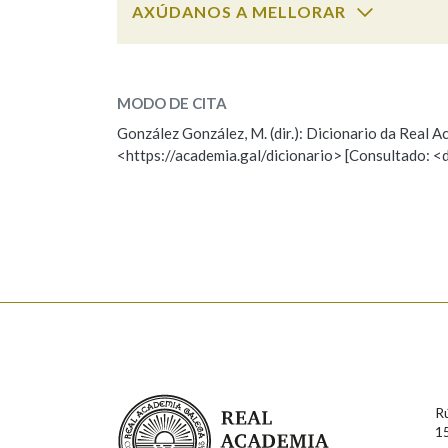
AXÚDANOS A MELLORAR
Marcas gramaticais
refuxio
SOBRE A PALABRA:
MODO DE CITA
ESCOLLE UNHA OPCIÓN:
González González, M. (dir.): Dicionario da Real
<https://academia.gal/dicionario> [Consultado: <
Observación
Hai un erro na palabra
Falta unha voz
Nome
Apelido
Enderezo electrónico
Real Academia Galega
R
Comentario
1