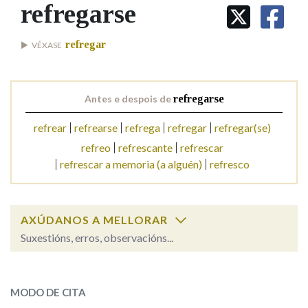
IDENTIDADE CORPORATIVA
refregarse
Facebook
Twitter
Youtube
Instagram
Bluesky
BUSCAR NOS LEMAS
FIGURAS HOMENAXEADAS
MARCIAL DEL ADALID
HISTORIA
Comeza por
refregar
VÉXASE
CASA-MUSEO EMILIA PARDO
BAZÁN
60 ANOS DLG
PRIMAVERA DAS LETRAS
Remata por
Antes e despois de
refregarse
PORTAL DAS PALABRAS
refrear
refrearse
refrega
refregar
refregar(se)
refreo
refrescante
refrescar
Contén
refrescar a memoria (a alguén)
refresco
BUSCAR NO CONTIDO
AXÚDANOS A MELLORAR
Suxestións, erros, observacións...
Nas definicións
refregarse
SOBRE A PALABRA:
MODO DE CITA
Nos exemplos
ESCOLLE UNHA OPCIÓN: