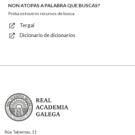
NON ATOPAS A PALABRA QUE BUSCAS?
Texto de verificación
Proba estoutros recursos de busca
Tergal
Dicionario de dicionarios
Enviar
Real Academia Galega
Rúa Tabernas, 11