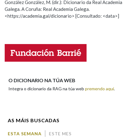
González González, M. (dir.): Dicionario da Real Academia
Galega. A Coruña: Real Academia Galega.
Observación
Hai un erro na palabra
<https://academia.gal/dicionario> [Consultado: <data>]
Na fraseoloxía
Propoño mellorar a definición
Actualización
Falta unha voz
OUTRAS OPCIÓNS DE BUSCA
Nome
Marcas gramaticais
Apelidos
O DICIONARIO NA TÚA WEB
Pertence a
Integra o dicionario da RAG na túa web
premendo aquí
.
Enderezo electrónico
LIMPAR
BUSCA
AS MÁIS BUSCADAS
Comentario
ESTA SEMANA
ESTE MES