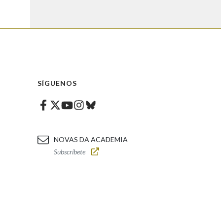
SÍGUENOS
Facebook
Twitter
Instagram
Bluesky
Youtube
NOVAS DA ACADEMIA
Subscríbete