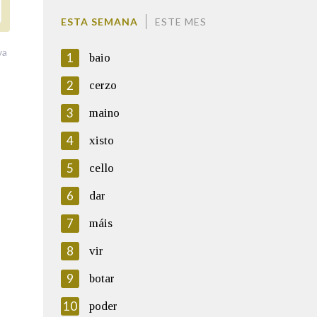
ESTA SEMANA
ESTE MES
va
1
baio
2
cerzo
3
maino
4
xisto
5
cello
6
dar
7
máis
8
vir
9
botar
10
poder