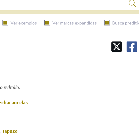
Ver exemplos
Ver marcas expandidas
Busca prediti
BUSCAR NO CONTIDO
Nas definicións
Nos exemplos
 redrollo.
echacancelas
Na fraseoloxía
n
tapuzo
,