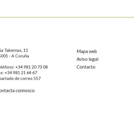
s
úa Tabernas, 11
Mapa web
5001 - A Coruña
Aviso legal
Contacto
eléfono: +34 981 20 73 08
ax: +34 981 21 64 67
partado de correo 557
ontacta connosco
rotección de Datos de Carácter Persoal, a Real Academia Galega informa a
, así como calquera outra información de carácter persoal, que estes datos
confidencial e incorporados aos seus ficheiros informáticos. Así mesmo, os
ificación, oposición e cancelación dos seus datos poñéndose en contacto
privacidade