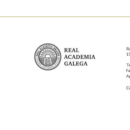
Nome
Apelido
Enderezo electrónico
Real Academia Galega
R
Comentario
1
T
F
A
C
En cumprimento da normativa vixente en materia de P
aqueles usuarios que faciliten o seu correo electrónico
serán obxecto de tratamento automatizado de carácter 
usuarios poderán exercer o seu dereito de acceso, rect
connosco.
Lin e acepto as condicións da política de 