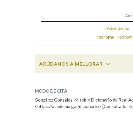
Marcas gramaticais
Ant
redor de, ao
redroma
redrom
AXÚDANOS A MELLORAR
redrollo
SOBRE A PALABRA:
MODO DE CITA
ESCOLLE UNHA OPCIÓN:
González González, M. (dir.): Dicionario da Real
<https://academia.gal/dicionario> [Consultado: <
Observación
Hai un erro na palabra
Falta unha voz