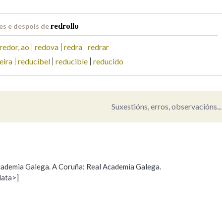
Pertence a
es e despois de
redrollo
redor, ao
redova
redra
redrar
eira
reducíbel
reducible
reducido
AXUDA NA BUSCA
LIMPAR
BUSCA
Suxestións, erros, observacións...
 Academia Galega. A Coruña: Real Academia Galega.
data>]
Propoño mellorar a definición
Actualización