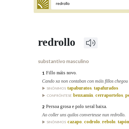
Termo a buscar
redrollo
BUSCAR NOS LEMAS
Comeza por
substantivo masculino
Fillo máis novo.
1
Remata por
Cando xa non contaban con máis fillos chegou o
tapaburatos
tapafurados
SINÓNIMOS
,
benxamín
cerraportelos
p
CONFRÓNTESE
,
,
Contén
Persoa grosa e polo xeral baixa.
2
Ao coller uns quilos converteuse nun redrollo.
cazapo
codrolo
rebolo
tapó
SINÓNIMOS
,
,
,
OUTRAS OPCIÓNS DE BUSCA