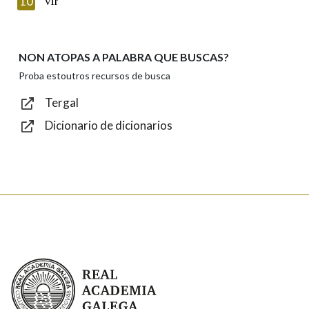
10
vir
NON ATOPAS A PALABRA QUE BUSCAS?
Texto de verificación
Proba estoutros recursos de busca
Tergal
Dicionario de dicionarios
Enviar
Real Academia Galega