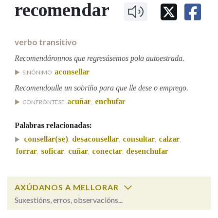
IDENTIDADE CORPORATIVA
recomendar
Facebook
Twitter
Youtube
Instagram
Bluesky
BUSCAR NOS LEMAS
FIGURAS HOMENAXEADAS
MARCIAL DEL ADALID
HISTORIA
Comeza por
CASA-MUSEO EMILIA PARDO
verbo transitivo
BAZÁN
60 ANOS DLG
PRIMAVERA DAS LETRAS
Recomendáronnos que regresásemos pola autoestrada.
Remata por
aconsellar
PORTAL DAS PALABRAS
SINÓNIMO
Recomendoulle un sobriño para que lle dese o emprego.
acuñar
enchufar
CONFRÓNTESE
,
Contén
Palabras relacionadas:
consellar(se)
desaconsellar
consultar
calzar
,
,
,
,
BUSCAR NO CONTIDO
forrar
soficar
cuñar
conectar
desenchufar
,
,
,
,
Nas definicións
AXÚDANOS A MELLORAR
Suxestións, erros, observacións...
Nos exemplos