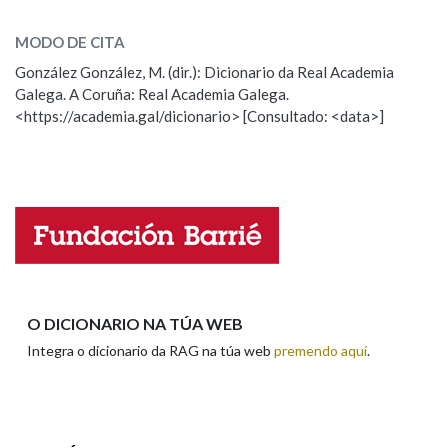
recomendar
SOBRE A PALABRA:
MODO DE CITA
ESCOLLE UNHA OPCIÓN:
Na fraseoloxía
González González, M. (dir.): Dicionario da Real Academia
Galega. A Coruña: Real Academia Galega.
Observación
Hai un erro na palabra
<https://academia.gal/dicionario> [Consultado: <data>]
Propoño mellorar a definición
Actualización
OUTRAS OPCIÓNS DE BUSCA
Falta unha voz
Marcas gramaticais
Nome
Pertence a
Apelidos
O DICIONARIO NA TÚA WEB
LIMPAR
BUSCA
Integra o dicionario da RAG na túa web
premendo aquí
.
Enderezo electrónico