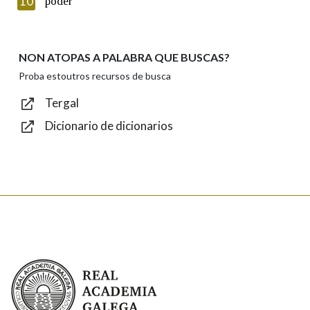
10
poder
NON ATOPAS A PALABRA QUE BUSCAS?
Texto de verificación
Proba estoutros recursos de busca
Tergal
Dicionario de dicionarios
Enviar
Real Academia Galega