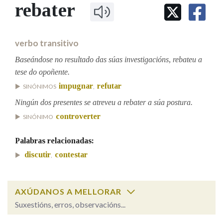
IDENTIDADE CORPORATIVA
rebater
Facebook
Twitter
Youtube
Instagram
Bluesky
BUSCAR NOS LEMAS
FIGURAS HOMENAXEADAS
MARCIAL DEL ADALID
HISTORIA
Comeza por
CASA-MUSEO EMILIA PARDO
verbo transitivo
BAZÁN
60 ANOS DLG
PRIMAVERA DAS LETRAS
Baseándose no resultado das súas investigacións, rebateu a
Remata por
tese do opoñente.
PORTAL DAS PALABRAS
impugnar
refutar
SINÓNIMOS
,
Ningún dos presentes se atreveu a rebater a súa postura.
Contén
controverter
SINÓNIMO
Palabras relacionadas:
BUSCAR NO CONTIDO
discutir
contestar
,
Nas definicións
AXÚDANOS A MELLORAR
Suxestións, erros, observacións...
Nos exemplos