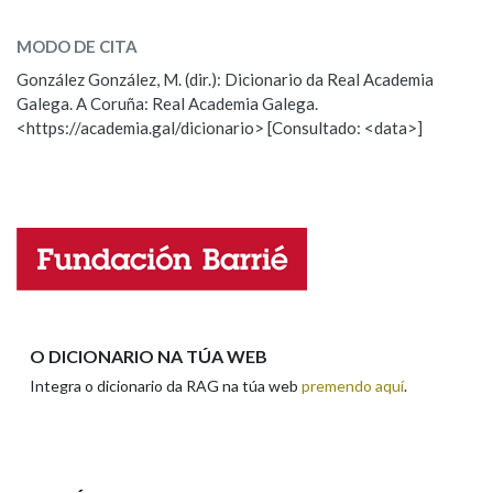
rebater
SOBRE A PALABRA:
MODO DE CITA
ESCOLLE UNHA OPCIÓN:
Na fraseoloxía
González González, M. (dir.): Dicionario da Real Academia
Galega. A Coruña: Real Academia Galega.
Observación
Hai un erro na palabra
<https://academia.gal/dicionario> [Consultado: <data>]
Propoño mellorar a definición
Actualización
OUTRAS OPCIÓNS DE BUSCA
Falta unha voz
Marcas gramaticais
Nome
Pertence a
Apelidos
O DICIONARIO NA TÚA WEB
LIMPAR
BUSCA
Integra o dicionario da RAG na túa web
premendo aquí
.
Enderezo electrónico