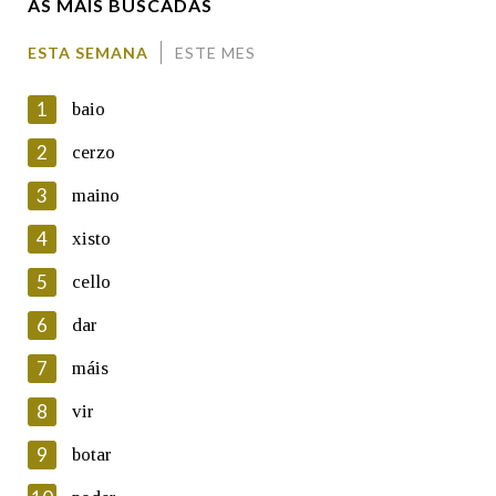
AS MÁIS BUSCADAS
Comentario
ESTA SEMANA
ESTE MES
1
baio
2
cerzo
3
maino
En cumprimento da normativa vixente en materia de
Protección de Datos de Carácter Persoal, a Real Academia
4
xisto
Galega informa a aqueles usuarios que faciliten o seu correo
electrónico, así como calquera outra información de carácter
5
cello
persoal, que estes datos serán obxecto de tratamento
automatizado de carácter confidencial e incorporados aos seus
6
dar
ficheiros informáticos. Así mesmo, os usuarios poderán exercer o
seu dereito de acceso, rectificación, oposición e cancelación dos
7
máis
seus datos poñéndose en contacto connosco.
8
vir
Lin e acepto as condicións da política de
privacidade
9
botar
Introduce o código que aparece na imaxe: