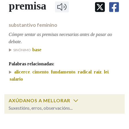
IDENTIDADE CORPORATIVA
premisa
Facebook
Twitter
Youtube
Instagram
Bluesky
BUSCAR NOS LEMAS
FIGURAS HOMENAXEADAS
MARCIAL DEL ADALID
HISTORIA
Comeza por
CASA-MUSEO EMILIA PARDO
substantivo feminino
BAZÁN
60 ANOS DLG
PRIMAVERA DAS LETRAS
Cómpre sentar as premisas necesarias antes de pasar ao
Remata por
debate.
PORTAL DAS PALABRAS
base
SINÓNIMO
Contén
Palabras relacionadas:
alicerce
cimento
fundamento
radical
raíz
lei
,
,
,
,
,
,
salario
BUSCAR NO CONTIDO
AXÚDANOS A MELLORAR
Nas definicións
Suxestións, erros, observacións...
premisa
SOBRE A PALABRA:
Nos exemplos