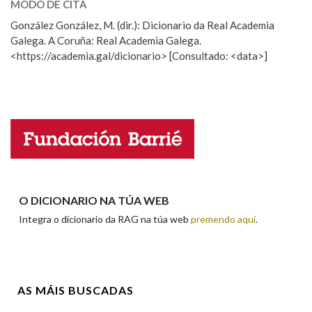
MODO DE CITA
ESCOLLE UNHA OPCIÓN:
González González, M. (dir.): Dicionario da Real Academia
Na fraseoloxía
Galega. A Coruña: Real Academia Galega.
Observación
Hai un erro na palabra
<https://academia.gal/dicionario> [Consultado: <data>]
Propoño mellorar a definición
Actualización
Falta unha voz
OUTRAS OPCIÓNS DE BUSCA
Marcas gramaticais
Nome
Pertence a
Apelidos
O DICIONARIO NA TÚA WEB
Integra o dicionario da RAG na túa web
premendo aquí
.
LIMPAR
BUSCA
Enderezo electrónico
AS MÁIS BUSCADAS
Comentario