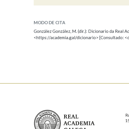
postremeiro
Marcas gramaticais
SOBRE A PALABRA:
MODO DE CITA
ESCOLLE UNHA OPCIÓN:
González González, M. (dir.): Dicionario da Real
<https://academia.gal/dicionario> [Consultado: <
Observación
Hai un erro na palabra
Falta unha voz
Nome
Apelido
Enderezo electrónico
Real Academia Galega
Comentario
R
1