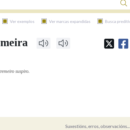
Ver exemplos
Ver marcas expandidas
Busca prediti
emeira
BUSCAR NO CONTIDO
Nas definicións
remeiro suspiro.
Nos exemplos
Na fraseoloxía
Suxestións, erros, observacións...