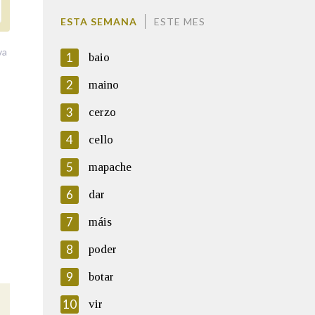
ESTA SEMANA
ESTE MES
va
1
baio
2
maino
3
cerzo
4
cello
5
mapache
6
dar
7
máis
8
poder
9
botar
10
vir