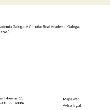
Pertence a
 Academia Galega. A Coruña: Real Academia Galega.
data>]
Propoño mellorar a definición
Actualización
AXUDA NA BUSCA
LIMPAR
BUSCA
s
úa Tabernas, 11
Mapa web
5001 - A Coruña
Aviso legal