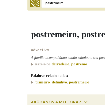
Termo a buscar
postremeiro
, postr
BUSCAR NOS LEMAS
Comeza por
adxectivo
A familia acompañábao cando exhalou o seu post
derradeiro
postremo
SINÓNIMOS
,
Remata por
Palabras relacionadas:
primeiro
definitivo
postremeiro
,
,
Contén
AXÚDANOS A MELLORAR
OUTRAS OPCIÓNS DE BUSCA