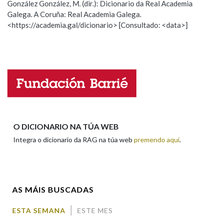
González González, M. (dir.): Dicionario da Real Academia
Galega. A Coruña: Real Academia Galega.
Observación
Hai un erro na palabra
<https://academia.gal/dicionario> [Consultado: <data>]
Na fraseoloxía
Propoño mellorar a definición
Actualización
Falta unha voz
OUTRAS OPCIÓNS DE BUSCA
Nome
Marcas gramaticais
Apelidos
O DICIONARIO NA TÚA WEB
Pertence a
Integra o dicionario da RAG na túa web
premendo aquí
.
Enderezo electrónico
LIMPAR
BUSCA
AS MÁIS BUSCADAS
Comentario
ESTA SEMANA
ESTE MES