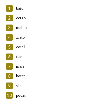
1
baio
2
cerzo
3
maino
En cumprimento da normativa vixente en materia de
Protección de Datos de Carácter Persoal, a Real Academia
4
xisto
Galega informa a aqueles usuarios que faciliten o seu correo
electrónico, así como calquera outra información de carácter
5
coial
persoal, que estes datos serán obxecto de tratamento
automatizado de carácter confidencial e incorporados aos seus
6
dar
ficheiros informáticos. Así mesmo, os usuarios poderán exercer o
seu dereito de acceso, rectificación, oposición e cancelación dos
7
mais
seus datos poñéndose en contacto connosco.
8
botar
Lin e acepto as condicións da política de
privacidade
9
vir
Introduce o código que aparece na imaxe:
10
poder