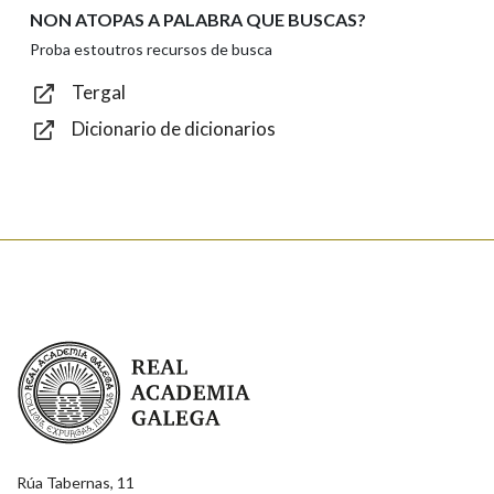
NON ATOPAS A PALABRA QUE BUSCAS?
Texto de verificación
Proba estoutros recursos de busca
Tergal
Dicionario de dicionarios
Enviar
Real Academia Galega
Rúa Tabernas, 11