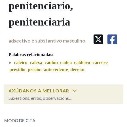
IDENTIDADE CORPORATIVA
penitenciario
,
Facebook
Twitter
Youtube
Instagram
Bluesky
BUSCAR NOS LEMAS
FIGURAS HOMENAXEADAS
MARCIAL DEL ADALID
HISTORIA
Comeza por
penitenciaria
CASA-MUSEO EMILIA PARDO
BAZÁN
60 ANOS DLG
PRIMAVERA DAS LETRAS
Remata por
adxectivo e substantivo masculino
PORTAL DAS PALABRAS
Palabras relacionadas:
Contén
caleiro
calexa
canlón
cadea
caldeiro
cárcere
,
,
,
,
,
,
presidio
prisión
antecedente
dereito
,
,
,
BUSCAR NO CONTIDO
AXÚDANOS A MELLORAR
Suxestións, erros, observacións...
Nas definicións
penitenciario
SOBRE A PALABRA:
MODO DE CITA
Nos exemplos
ESCOLLE UNHA OPCIÓN: