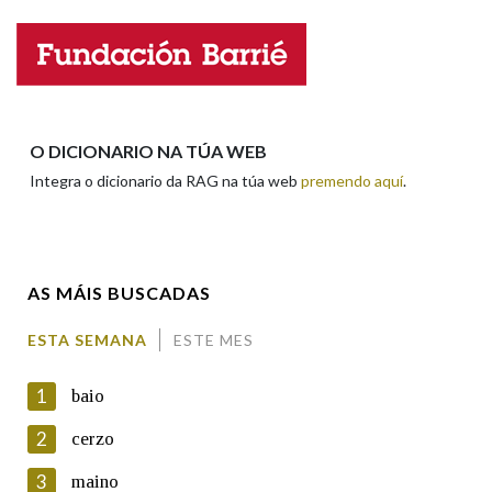
Propoño mellorar a definición
Actualización
Falta unha voz
Nome
O DICIONARIO NA TÚA WEB
Integra o dicionario da RAG na túa web
premendo aquí
.
Apelidos
AS MÁIS BUSCADAS
Enderezo electrónico
ESTA SEMANA
ESTE MES
1
baio
Comentario
2
cerzo
3
maino