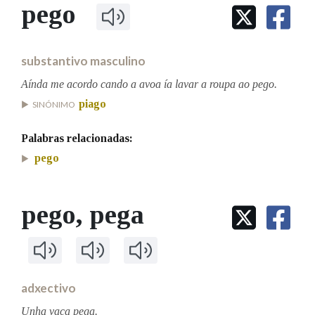
IDENTIDADE CORPORATIVA
pego
Facebook
Twitter
Youtube
Instagram
Bluesky
BUSCAR NOS LEMAS
FIGURAS HOMENAXEADAS
MARCIAL DEL ADALID
HISTORIA
Comeza por
CASA-MUSEO EMILIA PARDO
substantivo masculino
BAZÁN
60 ANOS DLG
PRIMAVERA DAS LETRAS
Aínda me acordo cando a avoa ía lavar a roupa ao pego.
Remata por
piago
PORTAL DAS PALABRAS
SINÓNIMO
Palabras relacionadas:
Contén
pego
pego
, pega
BUSCAR NO CONTIDO
Nas definicións
adxectivo
Nos exemplos
Unha vaca pega.