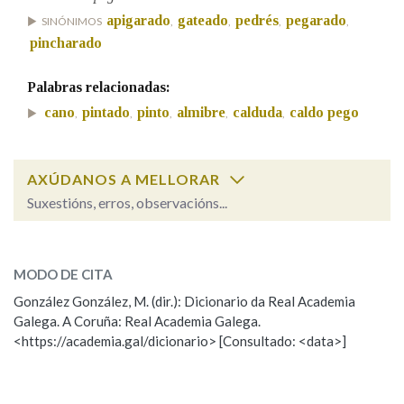
apigarado
gateado
pedrés
pegarado
SINÓNIMOS
,
,
,
,
pincharado
Na fraseoloxía
Palabras relacionadas:
cano
pintado
pinto
almibre
calduda
caldo pego
,
,
,
,
,
OUTRAS OPCIÓNS DE BUSCA
Marcas gramaticais
AXÚDANOS A MELLORAR
Suxestións, erros, observacións...
Cal é a palabra?
Pertence a
pego
(substantivo)
MODO DE CITA
González González, M. (dir.): Dicionario da Real Academia
pego, pega
(adxectivo)
LIMPAR
BUSCA
Galega. A Coruña: Real Academia Galega.
<https://academia.gal/dicionario> [Consultado: <data>]
ESCOLLE UNHA OPCIÓN:
Observación
Hai un erro na palabra