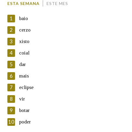
ESTA SEMANA
ESTE MES
1
baio
2
cerzo
3
xisto
En cumprimento da normativa vixente en materia de
Protección de Datos de Carácter Persoal, a Real Academia
4
coial
Galega informa a aqueles usuarios que faciliten o seu correo
electrónico, así como calquera outra información de carácter
5
dar
persoal, que estes datos serán obxecto de tratamento
automatizado de carácter confidencial e incorporados aos seus
6
mais
ficheiros informáticos. Así mesmo, os usuarios poderán exercer o
seu dereito de acceso, rectificación, oposición e cancelación dos
7
eclipse
seus datos poñéndose en contacto connosco.
8
vir
Lin e acepto as condicións da política de
privacidade
9
botar
Introduce o código que aparece na imaxe:
10
poder