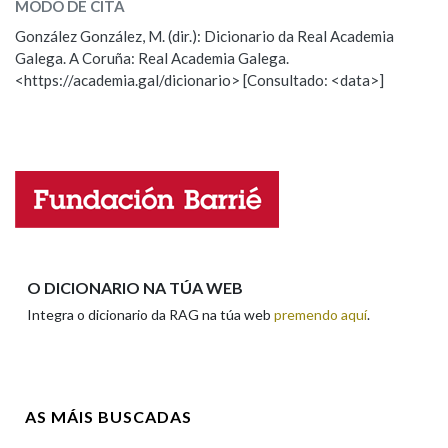
MODO DE CITA
ESCOLLE UNHA OPCIÓN:
González González, M. (dir.): Dicionario da Real Academia
Na fraseoloxía
Galega. A Coruña: Real Academia Galega.
Observación
Hai un erro na palabra
<https://academia.gal/dicionario> [Consultado: <data>]
Propoño mellorar a definición
Actualización
Falta unha voz
OUTRAS OPCIÓNS DE BUSCA
Marcas gramaticais
Nome
Pertence a
Apelidos
O DICIONARIO NA TÚA WEB
Integra o dicionario da RAG na túa web
premendo aquí
.
LIMPAR
BUSCA
Enderezo electrónico
AS MÁIS BUSCADAS
Comentario