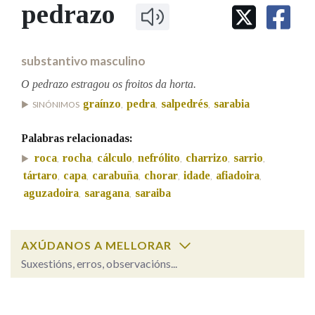
IDENTIDADE CORPORATIVA
pedrazo
Facebook
Twitter
Youtube
Instagram
Bluesky
BUSCAR NOS LEMAS
FIGURAS HOMENAXEADAS
MARCIAL DEL ADALID
HISTORIA
Comeza por
CASA-MUSEO EMILIA PARDO
substantivo masculino
BAZÁN
60 ANOS DLG
PRIMAVERA DAS LETRAS
O pedrazo estragou os froitos da horta.
Remata por
graínzo
pedra
salpedrés
sarabia
PORTAL DAS PALABRAS
SINÓNIMOS
,
,
,
Palabras relacionadas:
Contén
roca
rocha
cálculo
nefrólito
charrizo
sarrio
,
,
,
,
,
,
tártaro
capa
carabuña
chorar
idade
afiadoira
,
,
,
,
,
,
aguzadoira
saragana
saraiba
,
,
BUSCAR NO CONTIDO
AXÚDANOS A MELLORAR
Nas definicións
Suxestións, erros, observacións...
pedrazo
SOBRE A PALABRA:
Nos exemplos