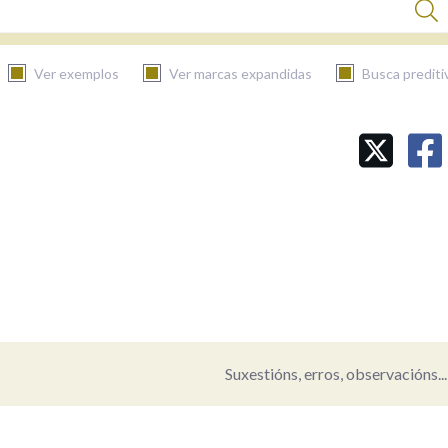
Ver exemplos
Ver marcas expandidas
Busca prediti
BUSCAR NO CONTIDO
Nas definicións
Nos exemplos
Na fraseoloxía
Suxestións, erros, observacións...