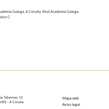
Pertence a
 Academia Galega. A Coruña: Real Academia Galega.
data>]
Propoño mellorar a definición
Actualización
AXUDA NA BUSCA
LIMPAR
BUSCA
s
úa Tabernas, 11
Mapa web
5001 - A Coruña
Aviso legal