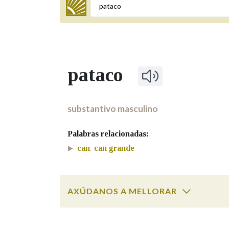
Termo a buscar
pataco
BUSCAR NOS LEMAS
Comeza por
substantivo masculino
Palabras relacionadas:
Remata por
can
can grande
,
Contén
AXÚDANOS A MELLORAR
pataco
SOBRE A PALABRA:
OUTRAS OPCIÓNS DE BUSCA