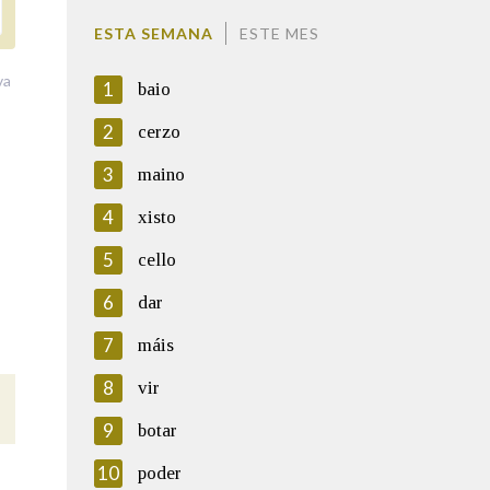
ESTA SEMANA
ESTE MES
va
1
baio
2
cerzo
3
maino
4
xisto
5
cello
6
dar
7
máis
8
vir
9
botar
10
poder