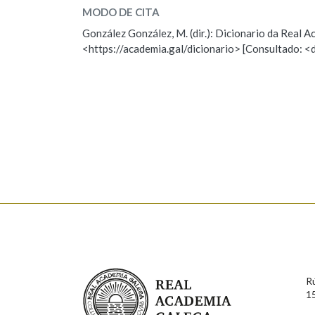
MODO DE CITA
ESCOLLE UNHA OPCIÓN:
Marcas gramaticais
González González, M. (dir.): Dicionario da Real
<https://academia.gal/dicionario> [Consultado: <
Observación
Hai un erro na palabra
Falta unha voz
Nome
Apelido
Enderezo electrónico
Comentario
Real Academia Galega
R
1