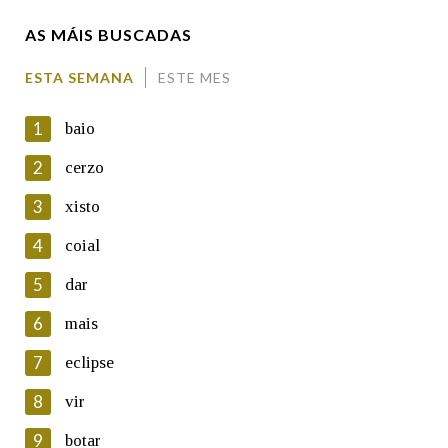
AS MÁIS BUSCADAS
Comentario
ESTA SEMANA
ESTE MES
1
baio
2
cerzo
3
xisto
En cumprimento da normativa vixente en materia de
Protección de Datos de Carácter Persoal, a Real Academia
4
coial
Galega informa a aqueles usuarios que faciliten o seu correo
electrónico, así como calquera outra información de carácter
5
dar
persoal, que estes datos serán obxecto de tratamento
automatizado de carácter confidencial e incorporados aos seus
6
mais
ficheiros informáticos. Así mesmo, os usuarios poderán exercer o
seu dereito de acceso, rectificación, oposición e cancelación dos
7
eclipse
seus datos poñéndose en contacto connosco.
8
vir
Lin e acepto as condicións da política de
privacidade
9
botar