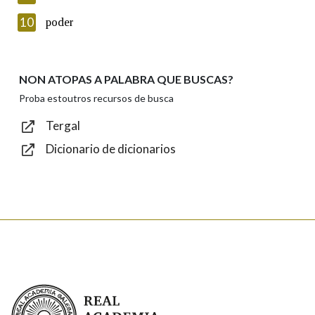
Introduce o código que aparece na imaxe:
10
poder
NON ATOPAS A PALABRA QUE BUSCAS?
Texto de verificación
Proba estoutros recursos de busca
Tergal
Dicionario de dicionarios
Enviar
Real Academia Galega