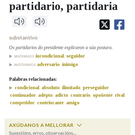
IDENTIDADE CORPORATIVA
partidario
, partidaria
Facebook
Twitter
Youtube
Instagram
Bluesky
BUSCAR NOS LEMAS
FIGURAS HOMENAXEADAS
MARCIAL DEL ADALID
HISTORIA
Comeza por
CASA-MUSEO EMILIA PARDO
BAZÁN
60 ANOS DLG
PRIMAVERA DAS LETRAS
substantivo
Remata por
PORTAL DAS PALABRAS
Os partidarios do presidente explicaron a súa postura.
incondicional
seguidor
SINÓNIMOS
,
adversario
inimigo
ANTÓNIMOS
,
Contén
Palabras relacionadas:
condicional
absoluto
ilimitado
perseguidor
,
,
,
,
BUSCAR NO CONTIDO
continuador
adepto
adicto
contrario
opoñente
rival
,
,
,
,
,
,
competidor
contrincante
amigo
,
,
Nas definicións
AXÚDANOS A MELLORAR
Nos exemplos
Suxestións, erros, observacións...