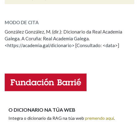
partidario
SOBRE A PALABRA:
Na fraseoloxía
MODO DE CITA
ESCOLLE UNHA OPCIÓN:
González González, M. (dir.): Dicionario da Real Academia
Galega. A Coruña: Real Academia Galega.
Observación
Hai un erro na palabra
OUTRAS OPCIÓNS DE BUSCA
<https://academia.gal/dicionario> [Consultado: <data>]
Propoño mellorar a definición
Actualización
Marcas gramaticais
Falta unha voz
Nome
Pertence a
Apelidos
LIMPAR
BUSCA
O DICIONARIO NA TÚA WEB
Integra o dicionario da RAG na túa web
premendo aquí
.
Enderezo electrónico