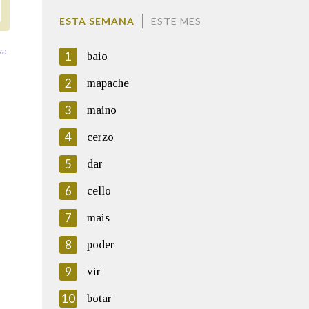
ESTA SEMANA
ESTE MES
va
1
baio
2
mapache
3
maino
4
cerzo
5
dar
6
cello
7
mais
8
poder
9
vir
10
botar