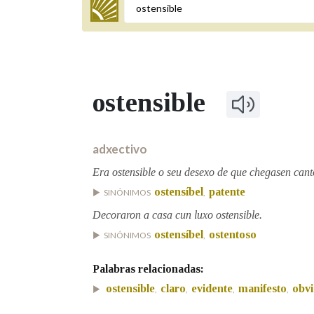
Termo a buscar
ostensible
BUSCAR NOS LEMAS
Comeza por
adxectivo
Era ostensible o seu desexo de que chegasen cant
ostensíbel
patente
SINÓNIMOS
,
Remata por
Decoraron a casa cun luxo ostensible.
ostensíbel
ostentoso
SINÓNIMOS
,
Contén
Palabras relacionadas:
ostensible
claro
evidente
manifesto
obv
,
,
,
,
OUTRAS OPCIÓNS DE BUSCA