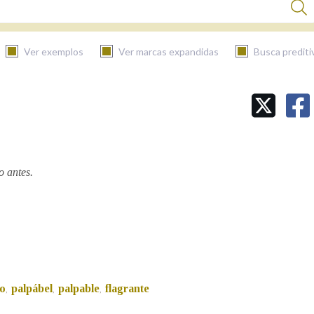
Ver exemplos
Ver marcas expandidas
Busca prediti
BUSCAR NO CONTIDO
Nas definicións
o antes.
Nos exemplos
Na fraseoloxía
io
palpábel
palpable
flagrante
,
,
,