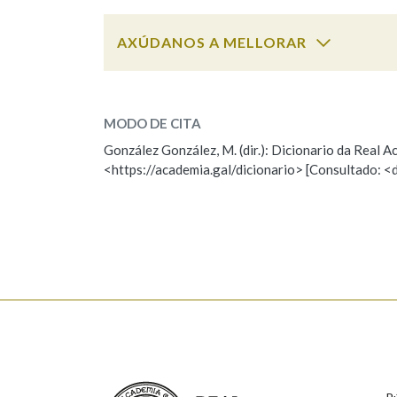
Marcas gramaticais
AXÚDANOS A MELLORAR
ostensible
SOBRE A PALABRA:
MODO DE CITA
ESCOLLE UNHA OPCIÓN:
González González, M. (dir.): Dicionario da Real
<https://academia.gal/dicionario> [Consultado: <
Observación
Hai un erro na palabra
Falta unha voz
Nome
Apelido
Enderezo electrónico
Real Academia Galega