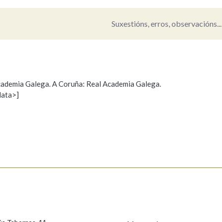
Pertence a
Suxestións, erros, observacións...
AXUDA NA BUSCA
LIMPAR
BUSCA
 Academia Galega. A Coruña: Real Academia Galega.
data>]
Propoño mellorar a definición
Actualización
s