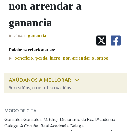
IDENTIDADE CORPORATIVA
non arrendar a
Facebook
Twitter
Youtube
Instagram
Bluesky
BUSCAR NOS LEMAS
FIGURAS HOMENAXEADAS
MARCIAL DEL ADALID
HISTORIA
Comeza por
ganancia
CASA-MUSEO EMILIA PARDO
BAZÁN
60 ANOS DLG
PRIMAVERA DAS LETRAS
ganancia
VÉXASE
Remata por
PORTAL DAS PALABRAS
Palabras relacionadas:
beneficio
perda
lucro
non arrendar o lombo
,
,
,
Contén
AXÚDANOS A MELLORAR
Suxestións, erros, observacións...
BUSCAR NO CONTIDO
non arrendar a
SOBRE A PALABRA:
Nas definicións
ganancia
MODO DE CITA
González González, M. (dir.): Dicionario da Real Academia
ESCOLLE UNHA OPCIÓN:
Nos exemplos
Galega. A Coruña: Real Academia Galega.