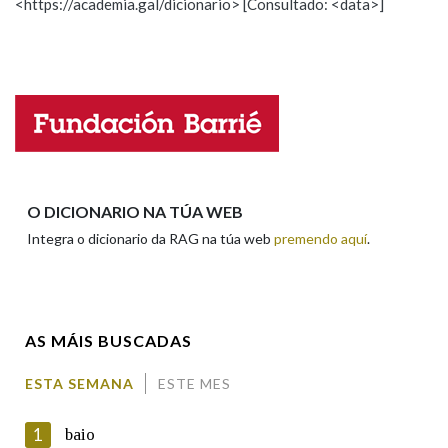
<https://academia.gal/dicionario> [Consultado: <data>]
Observación
Hai un erro na palabra
Propoño mellorar a definición
Actualización
Na fraseoloxía
Falta unha voz
OUTRAS OPCIÓNS DE BUSCA
Nome
Marcas gramaticais
O DICIONARIO NA TÚA WEB
Apelidos
Integra o dicionario da RAG na túa web
premendo aquí
.
Pertence a
Enderezo electrónico
AS MÁIS BUSCADAS
LIMPAR
BUSCA
ESTA SEMANA
ESTE MES
Comentario
1
baio