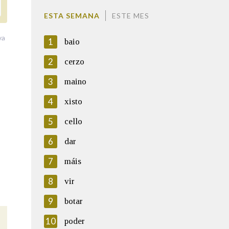
ESTA SEMANA
ESTE MES
va
1
baio
2
cerzo
3
maino
4
xisto
5
cello
6
dar
7
máis
8
vir
9
botar
10
poder