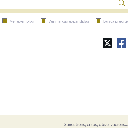
Ver exemplos
Ver marcas expandidas
Busca prediti
BUSCAR NO CONTIDO
Nas definicións
Nos exemplos
Na fraseoloxía
Suxestións, erros, observacións...