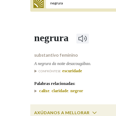
Termo a buscar
negrura
BUSCAR NOS LEMAS
Comeza por
substantivo feminino
A negrura da noite desacougábao.
escuridade
CONFRÓNTESE
Remata por
Palabras relacionadas:
calixe
claridade
negror
,
,
Contén
AXÚDANOS A MELLORAR
OUTRAS OPCIÓNS DE BUSCA