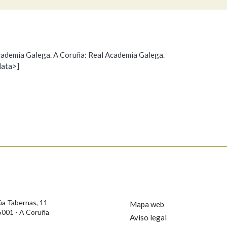
Pertence a
 Academia Galega. A Coruña: Real Academia Galega.
data>]
Propoño mellorar a definición
Actualización
AXUDA NA BUSCA
LIMPAR
BUSCA
s
úa Tabernas, 11
Mapa web
5001 - A Coruña
Aviso legal