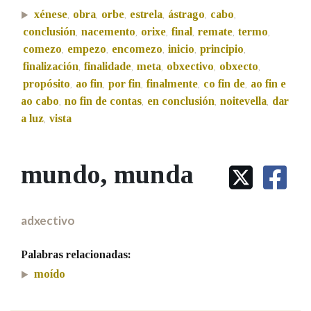
xénese
obra
orbe
estrela
ástrago
cabo
,
,
,
,
,
,
conclusión
nacemento
orixe
final
remate
termo
,
,
,
,
,
,
Na fraseoloxía
comezo
empezo
encomezo
inicio
principio
,
,
,
,
,
finalización
finalidade
meta
obxectivo
obxecto
,
,
,
,
,
propósito
ao fin
por fin
finalmente
co fin de
ao fin e
,
,
,
,
,
OUTRAS OPCIÓNS DE BUSCA
ao cabo
no fin de contas
en conclusión
noitevella
dar
,
,
,
,
a luz
vista
,
Marcas gramaticais
mundo
, munda
Pertence a
adxectivo
LIMPAR
BUSCA
Palabras relacionadas:
moído