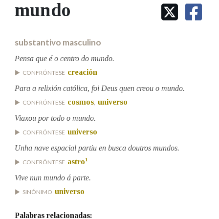
IDENTIDADE CORPORATIVA
mundo
Facebook
Twitter
Youtube
Instagram
Bluesky
BUSCAR NOS LEMAS
FIGURAS HOMENAXEADAS
MARCIAL DEL ADALID
HISTORIA
Comeza por
CASA-MUSEO EMILIA PARDO
substantivo masculino
BAZÁN
60 ANOS DLG
PRIMAVERA DAS LETRAS
Pensa que é o centro do mundo.
Remata por
creación
PORTAL DAS PALABRAS
CONFRÓNTESE
Para a relixión católica, foi Deus quen creou o mundo.
cosmos
universo
CONFRÓNTESE
,
Contén
Viaxou por todo o mundo.
universo
CONFRÓNTESE
Unha nave espacial partiu en busca doutros mundos.
BUSCAR NO CONTIDO
1
astro
CONFRÓNTESE
Nas definicións
Vive nun mundo á parte.
universo
SINÓNIMO
Nos exemplos
Palabras relacionadas: