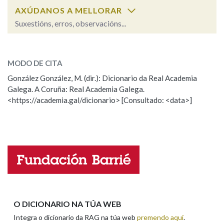
AXÚDANOS A MELLORAR
Suxestións, erros, observacións...
Cal é a palabra?
mundo
(substantivo)
MODO DE CITA
González González, M. (dir.): Dicionario da Real Academia
mundo, munda
(adxectivo)
Galega. A Coruña: Real Academia Galega.
<https://academia.gal/dicionario> [Consultado: <data>]
ESCOLLE UNHA OPCIÓN:
Observación
Hai un erro na palabra
Propoño mellorar a definición
Actualización
Falta unha voz
Nome
O DICIONARIO NA TÚA WEB
Integra o dicionario da RAG na túa web
premendo aquí
.