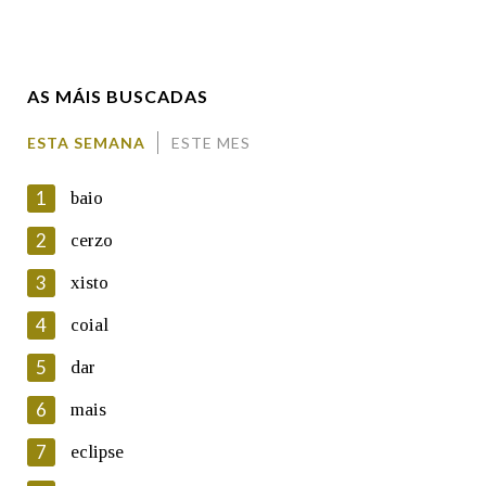
Apelidos
AS MÁIS BUSCADAS
Enderezo electrónico
ESTA SEMANA
ESTE MES
1
baio
Comentario
2
cerzo
3
xisto
4
coial
5
dar
En cumprimento da normativa vixente en materia de
Protección de Datos de Carácter Persoal, a Real Academia
6
mais
Galega informa a aqueles usuarios que faciliten o seu correo
electrónico, así como calquera outra información de carácter
7
eclipse
persoal, que estes datos serán obxecto de tratamento
automatizado de carácter confidencial e incorporados aos seus