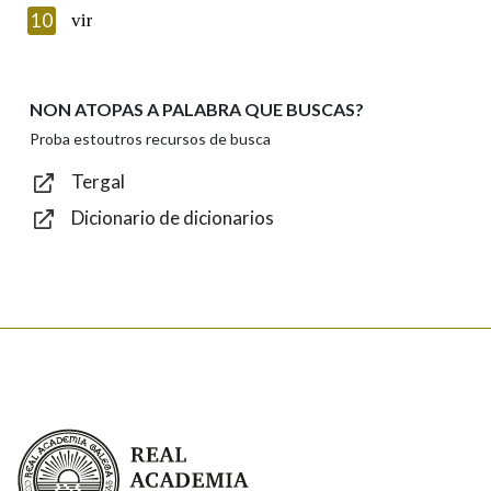
Introduce o código que aparece na imaxe:
10
vir
NON ATOPAS A PALABRA QUE BUSCAS?
Texto de verificación
Proba estoutros recursos de busca
Tergal
Dicionario de dicionarios
Enviar
Real Academia Galega