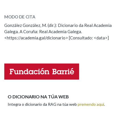
moxena
SOBRE A PALABRA:
Na fraseoloxía
MODO DE CITA
ESCOLLE UNHA OPCIÓN:
González González, M. (dir.): Dicionario da Real Academia
Galega. A Coruña: Real Academia Galega.
Observación
Hai un erro na palabra
<https://academia.gal/dicionario> [Consultado: <data>]
OUTRAS OPCIÓNS DE BUSCA
Propoño mellorar a definición
Actualización
Falta unha voz
Marcas gramaticais
Nome
Pertence a
Apelidos
O DICIONARIO NA TÚA WEB
LIMPAR
BUSCA
Integra o dicionario da RAG na túa web
premendo aquí
.
Enderezo electrónico