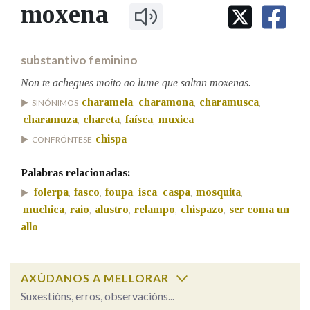
IDENTIDADE CORPORATIVA
moxena
Facebook
Twitter
Youtube
Instagram
Bluesky
BUSCAR NOS LEMAS
FIGURAS HOMENAXEADAS
MARCIAL DEL ADALID
HISTORIA
Comeza por
CASA-MUSEO EMILIA PARDO
substantivo feminino
BAZÁN
60 ANOS DLG
PRIMAVERA DAS LETRAS
Non te achegues moito ao lume que saltan moxenas.
Remata por
charamela
charamona
charamusca
PORTAL DAS PALABRAS
SINÓNIMOS
,
,
,
charamuza
chareta
faísca
muxica
,
,
,
chispa
CONFRÓNTESE
Contén
Palabras relacionadas:
folerpa
fasco
foupa
isca
caspa
mosquita
,
,
,
,
,
,
muchica
raio
alustro
relampo
chispazo
ser coma un
,
,
,
,
,
BUSCAR NO CONTIDO
allo
Nas definicións
AXÚDANOS A MELLORAR
Nos exemplos
Suxestións, erros, observacións...