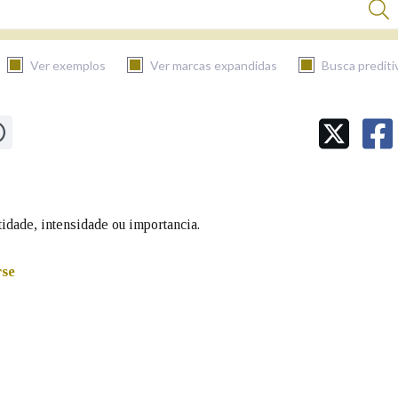
Ver exemplos
Ver marcas expandidas
Busca prediti
BUSCAR NO CONTIDO
Nas definicións
tidade, intensidade ou importancia.
Nos exemplos
rse
Na fraseoloxía