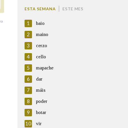
ESTA SEMANA
ESTE MES
va
1
baio
2
maino
3
cerzo
4
cello
5
mapache
6
dar
7
máis
8
poder
9
botar
10
vir