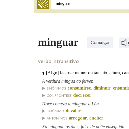
Termo a buscar
minguar
Conxugar
BUSCAR NOS LEMAS
Comeza por
verbo intransitivo
[Algo] facerse menor en tamaño, altura, can
1
Remata por
A verdura mingua ao ferver.
consumirse
diminuír
ensumi
SINÓNIMOS
,
,
decrecer
CONFRÓNTESE
Contén
Hoxe comeza a minguar a Lúa.
devalar
SINÓNIMO
arregoar
encher
ANTÓNIMOS
,
Xa minguan os días; faise de noite enseguida.
OUTRAS OPCIÓNS DE BUSCA