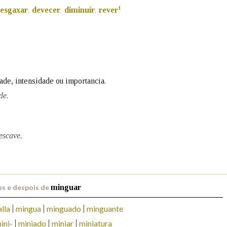
1
esgaxar
devecer
diminuír
rever
,
,
,
Pertence a
AXUDA NA BUSCA
LIMPAR
BUSCA
ade, intensidade ou importancia.
de.
escave.
s e despois de
minguar
lla
mingua
minguado
minguante
ini-
miniado
miniar
miniatura