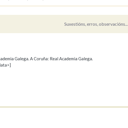
Suxestións, erros, observacións...
 Academia Galega. A Coruña: Real Academia Galega.
data>]
Propoño mellorar a definición
Actualización
s