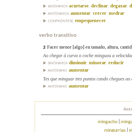
acurtarse
declinar
degaxar
d
SINÓNIMOS
,
,
,
Marcas gramaticais
aumentar
crecer
medrar
ANTÓNIMOS
,
,
empequenecer
CONFRÓNTESE
verbo transitivo
Facer menor [algo] en tamaño, altura, cantid
2
Ao chegar á curva o coche minguou a velocida
diminuír
minorar
reducir
SINÓNIMOS
,
,
aumentar
ANTÓNIMO
Tes que minguar tres puntos cando chegues ao 
aumentar
ANTÓNIMO
Ante
mingacho
minga
mingurrias
m