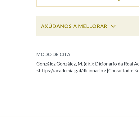
AXÚDANOS A MELLORAR
minguar
SOBRE A PALABRA:
MODO DE CITA
ESCOLLE UNHA OPCIÓN:
González González, M. (dir.): Dicionario da Real
<https://academia.gal/dicionario> [Consultado: <
Observación
Hai un erro na palabra
Falta unha voz
Nome
Apelido
Enderezo electrónico