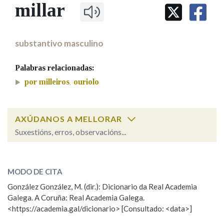
IDENTIDADE CORPORATIVA
millar
Facebook
Twitter
Youtube
Instagram
Bluesky
BUSCAR NOS LEMAS
FIGURAS HOMENAXEADAS
MARCIAL DEL ADALID
HISTORIA
Comeza por
CASA-MUSEO EMILIA PARDO
substantivo masculino
BAZÁN
60 ANOS DLG
PRIMAVERA DAS LETRAS
Palabras relacionadas:
Remata por
PORTAL DAS PALABRAS
por milleiros
ouriolo
,
Contén
AXÚDANOS A MELLORAR
Suxestións, erros, observacións...
millar
BUSCAR NO CONTIDO
SOBRE A PALABRA:
MODO DE CITA
Nas definicións
ESCOLLE UNHA OPCIÓN:
González González, M. (dir.): Dicionario da Real Academia
Galega. A Coruña: Real Academia Galega.
Observación
Hai un erro na palabra
<https://academia.gal/dicionario> [Consultado: <data>]
Nos exemplos
Propoño mellorar a definición
Actualización