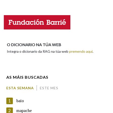
Falta unha voz
Na fraseoloxía
Nome
OUTRAS OPCIÓNS DE BUSCA
Apelidos
O DICIONARIO NA TÚA WEB
Marcas gramaticais
Integra o dicionario da RAG na túa web
premendo aquí
.
Enderezo electrónico
Pertence a
AS MÁIS BUSCADAS
Comentario
LIMPAR
BUSCA
ESTA SEMANA
ESTE MES
1
baio
2
mapache