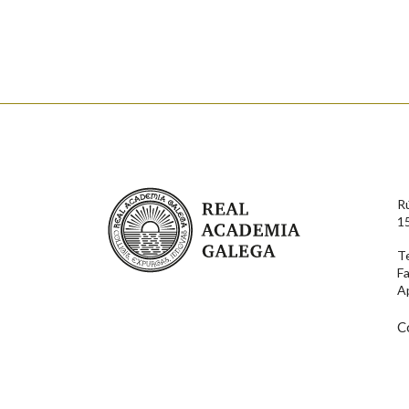
Enderezo electrónico
Comentario
Real Academia Galega
R
1
T
F
En cumprimento da normativa vixente en materia de P
A
aqueles usuarios que faciliten o seu correo electrónico
serán obxecto de tratamento automatizado de carácter 
usuarios poderán exercer o seu dereito de acceso, rect
C
connosco.
Lin e acepto as condicións da política de 