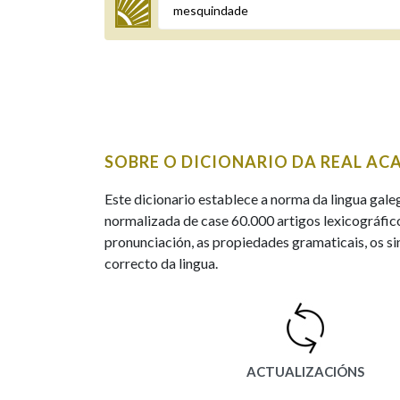
Termo a buscar
BUSCAR NOS LEMAS
SOBRE O DICIONARIO DA REAL AC
Comeza por
Este dicionario establece a norma da lingua gale
normalizada de case 60.000 artigos lexicográfico
pronunciación, as propiedades gramaticais, os sin
Remata por
correcto da lingua.
Contén
ACTUALIZACIÓNS
OUTRAS OPCIÓNS DE BUSCA