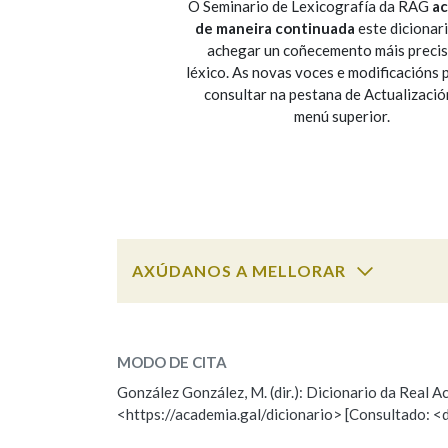
O Seminario de Lexicografía da RAG
ac
de maneira continuada
este dicionar
Marcas gramaticais
achegar un coñecemento máis preci
léxico. As novas voces e modificacións
consultar na pestana de Actualizació
menú superior.
AXÚDANOS A MELLORAR
ESCOLLE UNHA OPCIÓN:
MODO DE CITA
Observación
Falta unha voz
González González, M. (dir.): Dicionario da Real
<https://academia.gal/dicionario> [Consultado: <
Nome
Apelido