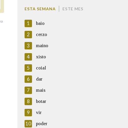
ESTA SEMANA
ESTE MES
va
1
baio
2
cerzo
3
maino
4
xisto
5
coial
6
dar
7
mais
8
botar
9
vir
10
poder