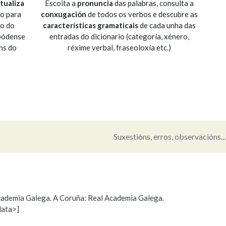
tualiza
Escoita a
pronuncia
das palabras, consulta a
io para
conxugación
de todos os verbos e descubre as
Pertence a
so do
características gramaticais
de cada unha das
 pódense
entradas do dicionario (categoría, xénero,
ns do
réxime verbal, fraseoloxía etc.)
AXUDA NA BUSCA
LIMPAR
BUSCA
Suxestións, erros, observacións...
 Academia Galega. A Coruña: Real Academia Galega.
data>]
s