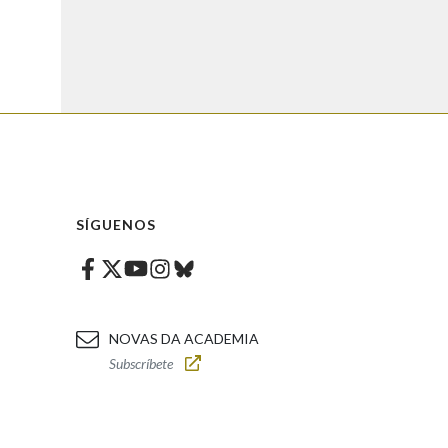
SÍGUENOS
Facebook
Twitter
Instagram
Bluesky
Youtube
NOVAS DA ACADEMIA
Subscríbete