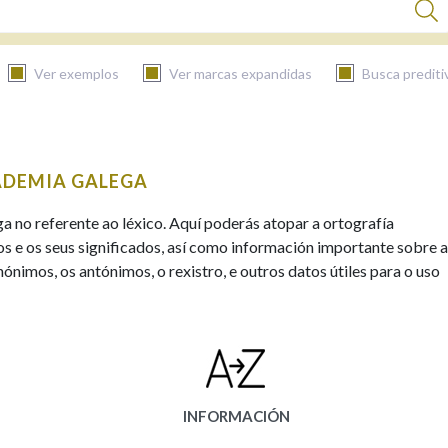
Ver exemplos
Ver marcas expandidas
Busca prediti
BUSCAR NO CONTIDO
ADEMIA GALEGA
Nas definicións
ga no referente ao léxico. Aquí poderás atopar a ortografía
s e os seus significados, así como información importante sobre a
ónimos, os antónimos, o rexistro, e outros datos útiles para o uso
Nos exemplos
Na fraseoloxía
INFORMACIÓN