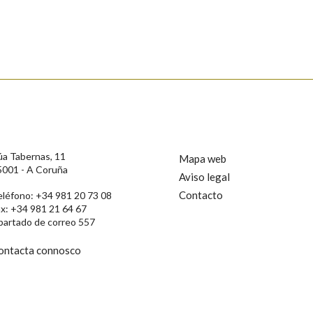
úa Tabernas, 11
Mapa web
5001 - A Coruña
Aviso legal
Contacto
eléfono: +34 981 20 73 08
ax: +34 981 21 64 67
rotección de Datos de Carácter Persoal, a Real Academia Galega informa a
partado de correo 557
, así como calquera outra información de carácter persoal, que estes datos
confidencial e incorporados aos seus ficheiros informáticos. Así mesmo, os
ificación, oposición e cancelación dos seus datos poñéndose en contacto
ontacta connosco
privacidade