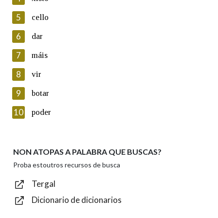
5
Lin e acepto as condicións da política de
cello
privacidade
6
dar
Introduce o código que aparece na imaxe:
7
máis
8
vir
9
botar
Texto de verificación
10
poder
NON ATOPAS A PALABRA QUE BUSCAS?
Enviar
Proba estoutros recursos de busca
Tergal
Dicionario de dicionarios