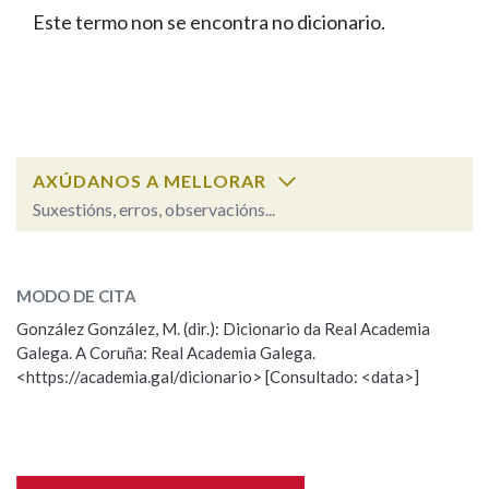
IDENTIDADE CORPORATIVA
Facebook
Twitter
Youtube
Instagram
Bluesky
Este termo non se encontra no dicionario.
BUSCAR NOS LEMAS
FIGURAS HOMENAXEADAS
MARCIAL DEL ADALID
HISTORIA
Comeza por
CASA-MUSEO EMILIA PARDO
BAZÁN
60 ANOS DLG
PRIMAVERA DAS LETRAS
Remata por
PORTAL DAS PALABRAS
AXÚDANOS A MELLORAR
Suxestións, erros, observacións...
Contén
ESCOLLE UNHA OPCIÓN:
MODO DE CITA
Observación
Falta unha voz
González González, M. (dir.): Dicionario da Real Academia
BUSCAR NO CONTIDO
Galega. A Coruña: Real Academia Galega.
Nome
<https://academia.gal/dicionario> [Consultado: <data>]
Nas definicións
Apelidos
Nos exemplos