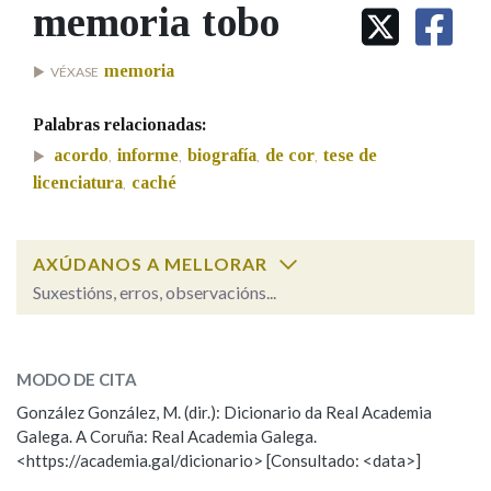
IDENTIDADE CORPORATIVA
memoria tobo
Facebook
Twitter
Youtube
Instagram
Bluesky
BUSCAR NOS LEMAS
FIGURAS HOMENAXEADAS
MARCIAL DEL ADALID
HISTORIA
Comeza por
memoria
VÉXASE
CASA-MUSEO EMILIA PARDO
BAZÁN
60 ANOS DLG
Palabras relacionadas:
PRIMAVERA DAS LETRAS
Remata por
acordo
informe
biografía
de cor
tese de
,
,
,
,
PORTAL DAS PALABRAS
licenciatura
caché
,
Contén
AXÚDANOS A MELLORAR
Suxestións, erros, observacións...
memoria tobo
BUSCAR NO CONTIDO
SOBRE A PALABRA:
MODO DE CITA
Nas definicións
ESCOLLE UNHA OPCIÓN:
González González, M. (dir.): Dicionario da Real Academia
Galega. A Coruña: Real Academia Galega.
Observación
Hai un erro na palabra
<https://academia.gal/dicionario> [Consultado: <data>]
Nos exemplos
Propoño mellorar a definición
Actualización