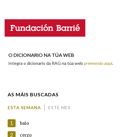
Falta unha voz
Na fraseoloxía
Nome
OUTRAS OPCIÓNS DE BUSCA
Apelidos
O DICIONARIO NA TÚA WEB
Marcas gramaticais
Integra o dicionario da RAG na túa web
premendo aquí
.
Enderezo electrónico
Pertence a
AS MÁIS BUSCADAS
Comentario
LIMPAR
BUSCA
ESTA SEMANA
ESTE MES
1
baio
2
cerzo