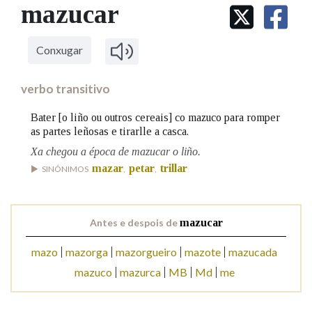
IDENTIDADE CORPORATIVA
mazucar
Facebook
Twitter
Youtube
Instagram
Bluesky
BUSCAR NOS LEMAS
FIGURAS HOMENAXEADAS
MARCIAL DEL ADALID
HISTORIA
Comeza por
CASA-MUSEO EMILIA PARDO
Conxugar
BAZÁN
60 ANOS DLG
PRIMAVERA DAS LETRAS
verbo transitivo
Remata por
PORTAL DAS PALABRAS
Bater [o liño ou outros cereais] co mazuco para romper
as partes leñosas e tirarlle a casca.
Xa chegou a época de mazucar o liño.
Contén
mazar
petar
trillar
SINÓNIMOS
,
,
BUSCAR NO CONTIDO
Antes e despois de
mazucar
Nas definicións
mazo
mazorga
mazorgueiro
mazote
mazucada
mazuco
mazurca
MB
Md
me
Nos exemplos