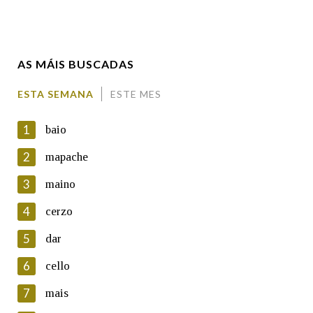
Enderezo electrónico
AS MÁIS BUSCADAS
Comentario
ESTA SEMANA
ESTE MES
1
baio
2
mapache
3
maino
En cumprimento da normativa vixente en materia de
Protección de Datos de Carácter Persoal, a Real Academia
4
cerzo
Galega informa a aqueles usuarios que faciliten o seu correo
electrónico, así como calquera outra información de carácter
5
dar
persoal, que estes datos serán obxecto de tratamento
automatizado de carácter confidencial e incorporados aos seus
6
cello
ficheiros informáticos. Así mesmo, os usuarios poderán exercer o
seu dereito de acceso, rectificación, oposición e cancelación dos
7
mais
seus datos poñéndose en contacto connosco.