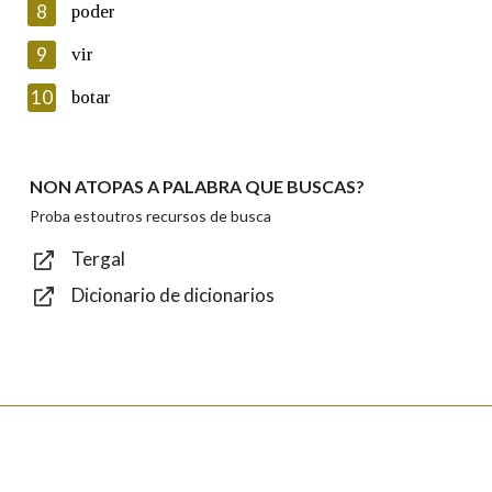
8
poder
Lin e acepto as condicións da política de
privacidade
9
vir
Introduce o código que aparece na imaxe:
10
botar
NON ATOPAS A PALABRA QUE BUSCAS?
Texto de verificación
Proba estoutros recursos de busca
Tergal
Dicionario de dicionarios
Enviar