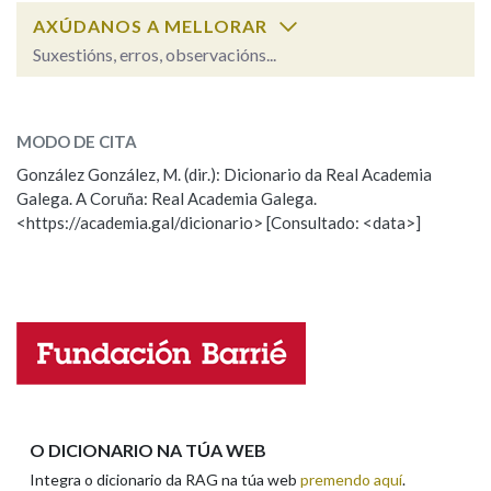
AXÚDANOS A MELLORAR
Suxestións, erros, observacións...
Na fraseoloxía
mazucar
SOBRE A PALABRA:
MODO DE CITA
ESCOLLE UNHA OPCIÓN:
OUTRAS OPCIÓNS DE BUSCA
González González, M. (dir.): Dicionario da Real Academia
Galega. A Coruña: Real Academia Galega.
Observación
Hai un erro na palabra
Marcas gramaticais
<https://academia.gal/dicionario> [Consultado: <data>]
Propoño mellorar a definición
Actualización
Falta unha voz
Pertence a
Nome
LIMPAR
BUSCA
Apelidos
O DICIONARIO NA TÚA WEB
Integra o dicionario da RAG na túa web
premendo aquí
.