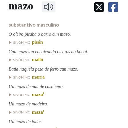
IDENTIDADE CORPORATIVA
mazo
Facebook
Twitter
Youtube
Instagram
Bluesky
BUSCAR NOS LEMAS
FIGURAS HOMENAXEADAS
MARCIAL DEL ADALID
HISTORIA
Comeza por
CASA-MUSEO EMILIA PARDO
substantivo masculino
BAZÁN
60 ANOS DLG
PRIMAVERA DAS LETRAS
O oleiro pisaba o barro cun mazo.
Remata por
pisón
PORTAL DAS PALABRAS
SINÓNIMO
Cun mazo ían encaixando os aros no bocoi.
mallo
SINÓNIMO
Contén
Batía naquela peza de ferro cun mazo.
marra
SINÓNIMO
Un mazo de pau de castiñeiro.
BUSCAR NO CONTIDO
1
maza
SINÓNIMO
Nas definicións
Un mazo de madeira.
1
maza
SINÓNIMO
Un mazo de follas.
Nos exemplos