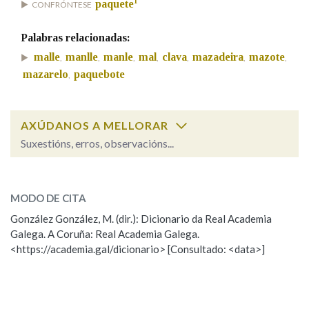
1
paquete
CONFRÓNTESE
Palabras relacionadas:
Na fraseoloxía
malle
manlle
manle
mal
clava
mazadeira
mazote
,
,
,
,
,
,
,
mazarelo
paquebote
,
OUTRAS OPCIÓNS DE BUSCA
AXÚDANOS A MELLORAR
Marcas gramaticais
Suxestións, erros, observacións...
mazo
SOBRE A PALABRA:
Pertence a
MODO DE CITA
ESCOLLE UNHA OPCIÓN:
González González, M. (dir.): Dicionario da Real Academia
Galega. A Coruña: Real Academia Galega.
Observación
Hai un erro na palabra
LIMPAR
BUSCA
<https://academia.gal/dicionario> [Consultado: <data>]
Propoño mellorar a definición
Actualización
Falta unha voz