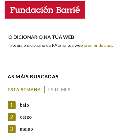
Nome
Apelidos
O DICIONARIO NA TÚA WEB
Integra o dicionario da RAG na túa web
premendo aquí
.
Enderezo electrónico
AS MÁIS BUSCADAS
Comentario
ESTA SEMANA
ESTE MES
1
baio
2
cerzo
3
maino
En cumprimento da normativa vixente en materia de