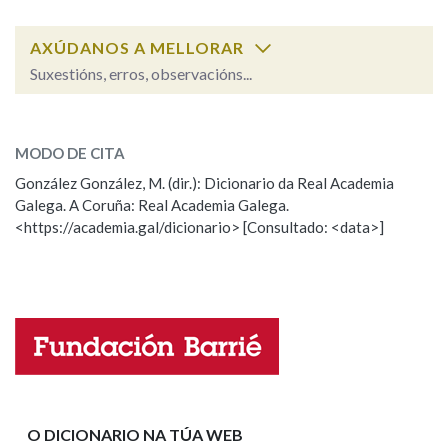
AXÚDANOS A MELLORAR
Na fraseoloxía
Suxestións, erros, observacións...
martirio
SOBRE A PALABRA:
OUTRAS OPCIÓNS DE BUSCA
MODO DE CITA
ESCOLLE UNHA OPCIÓN:
González González, M. (dir.): Dicionario da Real Academia
Marcas gramaticais
Galega. A Coruña: Real Academia Galega.
Observación
Hai un erro na palabra
<https://academia.gal/dicionario> [Consultado: <data>]
Propoño mellorar a definición
Actualización
Pertence a
Falta unha voz
Nome
LIMPAR
BUSCA
Apelidos
O DICIONARIO NA TÚA WEB