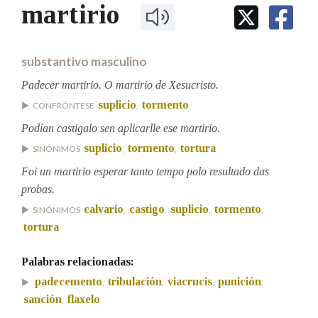
IDENTIDADE CORPORATIVA
martirio
Facebook
Twitter
Youtube
Instagram
Bluesky
BUSCAR NOS LEMAS
FIGURAS HOMENAXEADAS
MARCIAL DEL ADALID
HISTORIA
Comeza por
CASA-MUSEO EMILIA PARDO
substantivo masculino
BAZÁN
60 ANOS DLG
PRIMAVERA DAS LETRAS
Padecer martirio. O martirio de Xesucristo.
Remata por
suplicio
tormento
PORTAL DAS PALABRAS
CONFRÓNTESE
,
Podían castigalo sen aplicarlle ese martirio.
suplicio
tormento
tortura
SINÓNIMOS
,
,
Contén
Foi un martirio esperar tanto tempo polo resultado das
probas.
calvario
castigo
suplicio
tormento
SINÓNIMOS
,
,
,
,
BUSCAR NO CONTIDO
tortura
Nas definicións
Palabras relacionadas:
padecemento
tribulación
viacrucis
punición
,
,
,
,
sanción
flaxelo
,
Nos exemplos