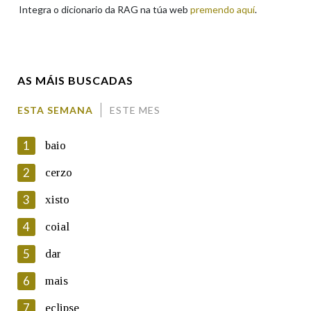
Integra o dicionario da RAG na túa web
premendo aquí
.
Enderezo electrónico
AS MÁIS BUSCADAS
Comentario
ESTA SEMANA
ESTE MES
1
baio
2
cerzo
3
xisto
En cumprimento da normativa vixente en materia de
Protección de Datos de Carácter Persoal, a Real Academia
4
coial
Galega informa a aqueles usuarios que faciliten o seu correo
electrónico, así como calquera outra información de carácter
5
dar
persoal, que estes datos serán obxecto de tratamento
automatizado de carácter confidencial e incorporados aos seus
6
mais
ficheiros informáticos. Así mesmo, os usuarios poderán exercer o
seu dereito de acceso, rectificación, oposición e cancelación dos
7
eclipse