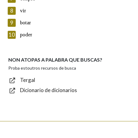
seus datos poñéndose en contacto connosco.
8
vir
Lin e acepto as condicións da política de
privacidade
9
botar
Introduce o código que aparece na imaxe:
10
poder
NON ATOPAS A PALABRA QUE BUSCAS?
Texto de verificación
Proba estoutros recursos de busca
Tergal
Dicionario de dicionarios
Enviar