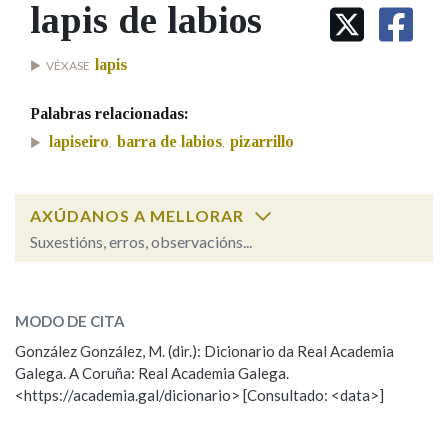
IDENTIDADE CORPORATIVA
lapis de labios
Facebook
Twitter
Youtube
Instagram
Bluesky
BUSCAR NOS LEMAS
FIGURAS HOMENAXEADAS
MARCIAL DEL ADALID
HISTORIA
Comeza por
lapis
VÉXASE
CASA-MUSEO EMILIA PARDO
BAZÁN
60 ANOS DLG
Palabras relacionadas:
PRIMAVERA DAS LETRAS
Remata por
lapiseiro
barra de labios
pizarrillo
,
,
PORTAL DAS PALABRAS
AXÚDANOS A MELLORAR
Contén
Suxestións, erros, observacións...
lapis de labios
SOBRE A PALABRA:
BUSCAR NO CONTIDO
MODO DE CITA
ESCOLLE UNHA OPCIÓN:
Nas definicións
González González, M. (dir.): Dicionario da Real Academia
Galega. A Coruña: Real Academia Galega.
Observación
Hai un erro na palabra
<https://academia.gal/dicionario> [Consultado: <data>]
Propoño mellorar a definición
Actualización
Nos exemplos
Falta unha voz