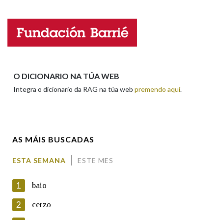
Na fraseoloxía
Nome
Apelidos
OUTRAS OPCIÓNS DE BUSCA
O DICIONARIO NA TÚA WEB
Integra o dicionario da RAG na túa web
premendo aquí
.
Marcas gramaticais
Enderezo electrónico
Pertence a
AS MÁIS BUSCADAS
Comentario
ESTA SEMANA
ESTE MES
LIMPAR
BUSCA
1
baio
2
cerzo