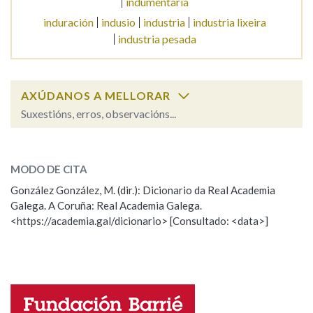
indumentaria
induración
indusio
industria
industria lixeira
industria pesada
Na fraseoloxía
AXÚDANOS A MELLORAR
OUTRAS OPCIÓNS DE BUSCA
Suxestións, erros, observacións...
Marcas gramaticais
indumento
SOBRE A PALABRA:
MODO DE CITA
ESCOLLE UNHA OPCIÓN:
Pertence a
González González, M. (dir.): Dicionario da Real Academia
Galega. A Coruña: Real Academia Galega.
Observación
Hai un erro na palabra
<https://academia.gal/dicionario> [Consultado: <data>]
Propoño mellorar a definición
Actualización
LIMPAR
BUSCA
Falta unha voz
Nome