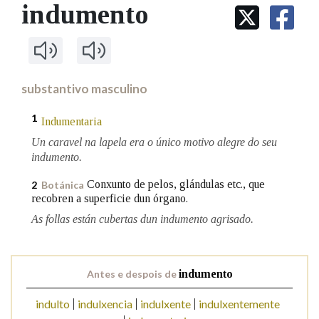
IDENTIDADE CORPORATIVA
indumento
Facebook
Twitter
Youtube
Instagram
Bluesky
BUSCAR NOS LEMAS
FIGURAS HOMENAXEADAS
MARCIAL DEL ADALID
HISTORIA
Comeza por
CASA-MUSEO EMILIA PARDO
BAZÁN
60 ANOS DLG
PRIMAVERA DAS LETRAS
substantivo masculino
Remata por
PORTAL DAS PALABRAS
1
Indumentaria
Un caravel na lapela era o único motivo alegre do seu
Contén
indumento.
Conxunto de pelos, glándulas etc., que
2
Botánica
recobren a superficie dun órgano.
BUSCAR NO CONTIDO
As follas están cubertas dun indumento agrisado.
Nas definicións
Antes e despois de
indumento
indulto
indulxencia
indulxente
indulxentemente
Nos exemplos