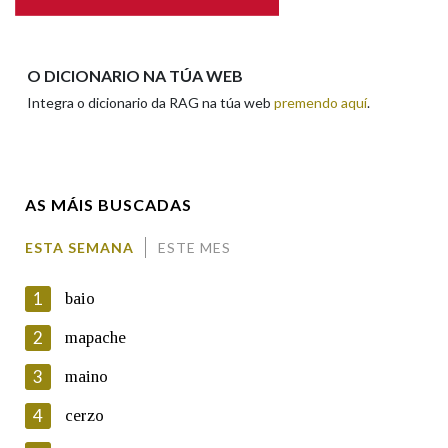
Apelidos
O DICIONARIO NA TÚA WEB
Integra o dicionario da RAG na túa web
premendo aquí
.
Enderezo electrónico
AS MÁIS BUSCADAS
Comentario
ESTA SEMANA
ESTE MES
1
baio
2
mapache
3
maino
En cumprimento da normativa vixente en materia de
Protección de Datos de Carácter Persoal, a Real Academia
4
cerzo
Galega informa a aqueles usuarios que faciliten o seu correo
electrónico, así como calquera outra información de carácter