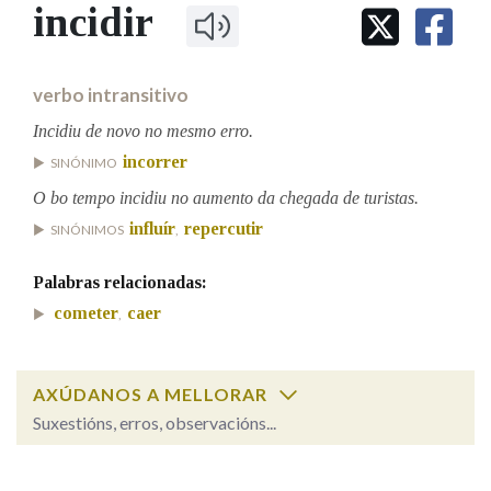
IDENTIDADE CORPORATIVA
incidir
Facebook
Twitter
Youtube
Instagram
Bluesky
BUSCAR NOS LEMAS
FIGURAS HOMENAXEADAS
MARCIAL DEL ADALID
HISTORIA
Comeza por
CASA-MUSEO EMILIA PARDO
verbo intransitivo
BAZÁN
60 ANOS DLG
PRIMAVERA DAS LETRAS
Incidiu de novo no mesmo erro.
Remata por
incorrer
PORTAL DAS PALABRAS
SINÓNIMO
O bo tempo incidiu no aumento da chegada de turistas.
influír
repercutir
SINÓNIMOS
,
Contén
Palabras relacionadas:
cometer
caer
,
BUSCAR NO CONTIDO
Nas definicións
AXÚDANOS A MELLORAR
Suxestións, erros, observacións...
incidir
Nos exemplos
SOBRE A PALABRA: