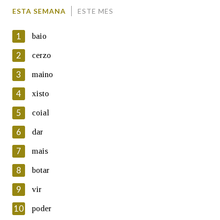
Comentario
ESTA SEMANA
ESTE MES
1
baio
2
cerzo
3
maino
En cumprimento da normativa vixente en materia de
Protección de Datos de Carácter Persoal, a Real Academia
4
xisto
Galega informa a aqueles usuarios que faciliten o seu correo
electrónico, así como calquera outra información de carácter
5
coial
persoal, que estes datos serán obxecto de tratamento
automatizado de carácter confidencial e incorporados aos seus
6
dar
ficheiros informáticos. Así mesmo, os usuarios poderán exercer o
seu dereito de acceso, rectificación, oposición e cancelación dos
7
mais
seus datos poñéndose en contacto connosco.
8
botar
Lin e acepto as condicións da política de
privacidade
9
vir
Introduce o código que aparece na imaxe:
10
poder