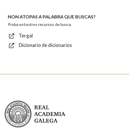
NON ATOPAS A PALABRA QUE BUSCAS?
Texto de verificación
Proba estoutros recursos de busca
Tergal
Dicionario de dicionarios
Enviar
Real Academia Galega