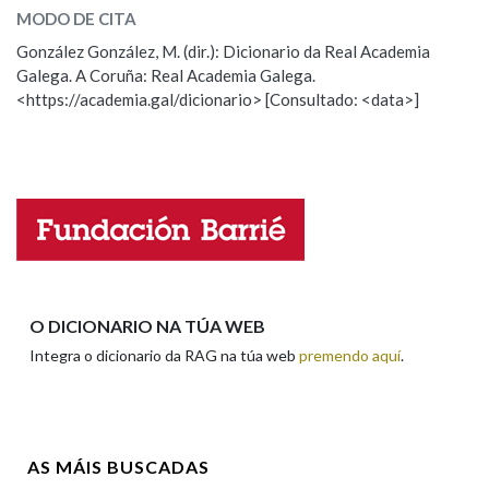
MODO DE CITA
ESCOLLE UNHA OPCIÓN:
González González, M. (dir.): Dicionario da Real Academia
Na fraseoloxía
Galega. A Coruña: Real Academia Galega.
Observación
Hai un erro na palabra
<https://academia.gal/dicionario> [Consultado: <data>]
Propoño mellorar a definición
Actualización
Falta unha voz
OUTRAS OPCIÓNS DE BUSCA
Marcas gramaticais
Nome
Pertence a
Apelidos
O DICIONARIO NA TÚA WEB
Integra o dicionario da RAG na túa web
premendo aquí
.
LIMPAR
BUSCA
Enderezo electrónico
AS MÁIS BUSCADAS