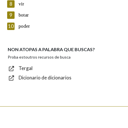
8
vir
Lin e acepto as condicións da política de
privacidade
9
botar
Introduce o código que aparece na imaxe:
10
poder
NON ATOPAS A PALABRA QUE BUSCAS?
Texto de verificación
Proba estoutros recursos de busca
Tergal
Dicionario de dicionarios
Enviar