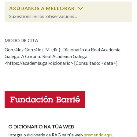
AXÚDANOS A MELLORAR
Suxestións, erros, observacións...
Na fraseoloxía
gran
SOBRE A PALABRA:
MODO DE CITA
ESCOLLE UNHA OPCIÓN:
OUTRAS OPCIÓNS DE BUSCA
González González, M. (dir.): Dicionario da Real Academia
Galega. A Coruña: Real Academia Galega.
Observación
Hai un erro na palabra
Marcas gramaticais
<https://academia.gal/dicionario> [Consultado: <data>]
Propoño mellorar a definición
Actualización
Falta unha voz
Pertence a
Nome
LIMPAR
BUSCA
Apelidos
O DICIONARIO NA TÚA WEB
Integra o dicionario da RAG na túa web
premendo aquí
.