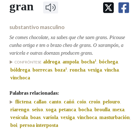
IDENTIDADE CORPORATIVA
gran
Facebook
Twitter
Youtube
Instagram
Bluesky
BUSCAR NOS LEMAS
FIGURAS HOMENAXEADAS
MARCIAL DEL ADALID
HISTORIA
Comeza por
CASA-MUSEO EMILIA PARDO
substantivo masculino
BAZÁN
60 ANOS DLG
PRIMAVERA DAS LETRAS
Se comes chocolate, xa sabes que che saen grans. Picouse
Remata por
cunha ortiga e ten o brazo cheo de grans. O xarampón, a
PORTAL DAS PALABRAS
varicela e outras doenzas producen grans.
1
aldroga
ampola
bocha
bóchega
CONFRÓNTESE
,
,
,
,
Contén
1
bóldrega
borrecas
boza
roncha
vexiga
vincha
,
,
,
,
,
,
vinchoca
Palabras relacionadas:
BUSCAR NO CONTIDO
flictena
callao
canto
cañó
coio
croio
pelouro
,
,
,
,
,
,
,
Nas definicións
riarengo
seixo
xoga
petanca
bocha
broulla
mexa
,
,
,
,
,
,
,
vesícula
boas
varíola
vexiga
vinchoca
masturbación
,
,
,
,
,
,
boi
persoa interposta
,
Nos exemplos