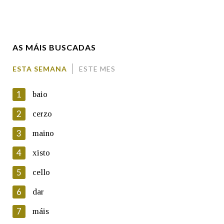
Enderezo electrónico
AS MÁIS BUSCADAS
Comentario
ESTA SEMANA
ESTE MES
1
baio
2
cerzo
3
maino
En cumprimento da normativa vixente en materia de
Protección de Datos de Carácter Persoal, a Real Academia
4
xisto
Galega informa a aqueles usuarios que faciliten o seu correo
electrónico, así como calquera outra información de carácter
5
cello
persoal, que estes datos serán obxecto de tratamento
automatizado de carácter confidencial e incorporados aos seus
6
dar
ficheiros informáticos. Así mesmo, os usuarios poderán exercer o
seu dereito de acceso, rectificación, oposición e cancelación dos
7
máis
seus datos poñéndose en contacto connosco.