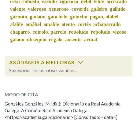
rexo
robusto
varudo
vigoroso
débil
feble
arriscado
,
,
,
,
,
,
,
valente
valoroso
xeneroso
covarde
galleiro
galludo
,
,
,
,
,
,
garouto
gadaño
ganchelo
guincho
pagán
afábel
Na fraseoloxía
,
,
,
,
,
,
afable
amábel
amable
atento
cortés
achaparrado
,
,
,
,
,
,
chaparro
cotrolo
parrelo
reboludo
repoludo
vizoso
,
,
,
,
,
,
galano
obsequio
regalo
ausente
actual
,
,
,
,
OUTRAS OPCIÓNS DE BUSCA
Marcas gramaticais
AXÚDANOS A MELLORAR
Suxestións, erros, observacións...
Pertence a
garrido
SOBRE A PALABRA:
MODO DE CITA
ESCOLLE UNHA OPCIÓN:
González González, M. (dir.): Dicionario da Real Academia
LIMPAR
BUSCA
Galega. A Coruña: Real Academia Galega.
Observación
Hai un erro na palabra
<https://academia.gal/dicionario> [Consultado: <data>]
Propoño mellorar a definición
Actualización
Falta unha voz