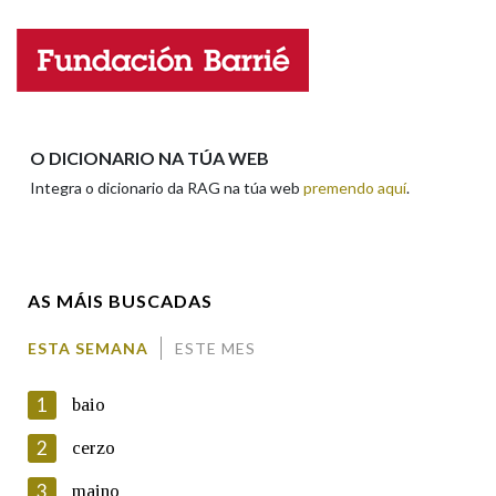
Nome
Apelidos
O DICIONARIO NA TÚA WEB
Integra o dicionario da RAG na túa web
premendo aquí
.
Enderezo electrónico
AS MÁIS BUSCADAS
Comentario
ESTA SEMANA
ESTE MES
1
baio
2
cerzo
3
maino