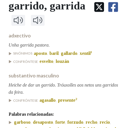
IDENTIDADE CORPORATIVA
garrido
, garrida
Facebook
Twitter
Youtube
Instagram
Bluesky
BUSCAR NOS LEMAS
FIGURAS HOMENAXEADAS
MARCIAL DEL ADALID
HISTORIA
Comeza por
CASA-MUSEO EMILIA PARDO
BAZÁN
60 ANOS DLG
PRIMAVERA DAS LETRAS
adxectivo
Remata por
PORTAL DAS PALABRAS
Unha garrida pastora.
1
aposto
baril
gallardo
xentil
SINÓNIMOS
,
,
,
esvelto
louzán
CONFRÓNTESE
,
Contén
substantivo masculino
Heiche de dar un garrido. Tróuxolles aos netos uns garridos
BUSCAR NO CONTIDO
da feira.
2
Nas definicións
agasallo
presente
CONFRÓNTESE
,
Palabras relacionadas:
Nos exemplos
garboso
desaposto
forte
forzudo
recho
recio
,
,
,
,
,
,