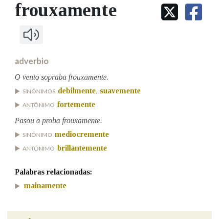
IDENTIDADE CORPORATIVA
frouxamente
Facebook
Twitter
Youtube
Instagram
Bluesky
BUSCAR NOS LEMAS
FIGURAS HOMENAXEADAS
MARCIAL DEL ADALID
HISTORIA
Comeza por
CASA-MUSEO EMILIA PARDO
BAZÁN
60 ANOS DLG
PRIMAVERA DAS LETRAS
adverbio
Remata por
PORTAL DAS PALABRAS
O vento sopraba frouxamente.
debilmente
suavemente
SINÓNIMOS
,
fortemente
ANTÓNIMO
Contén
Pasou a proba frouxamente.
mediocremente
SINÓNIMO
brillantemente
ANTÓNIMO
BUSCAR NO CONTIDO
Nas definicións
Palabras relacionadas:
mainamente
Nos exemplos