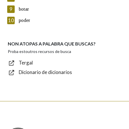
privacidade
9
botar
Introduce o código que aparece na imaxe:
10
poder
NON ATOPAS A PALABRA QUE BUSCAS?
Texto de verificación
Proba estoutros recursos de busca
Tergal
Dicionario de dicionarios
Enviar