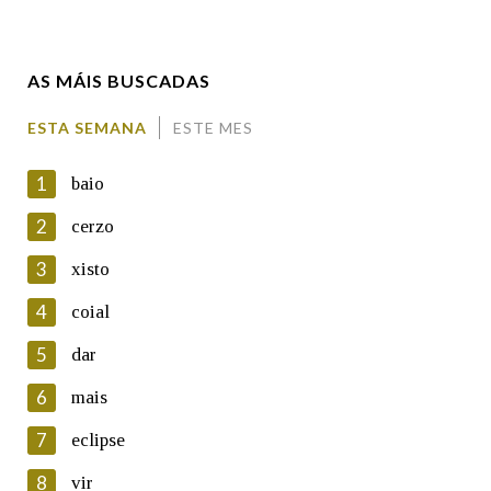
Enderezo electrónico
AS MÁIS BUSCADAS
Comentario
ESTA SEMANA
ESTE MES
1
baio
2
cerzo
3
xisto
En cumprimento da normativa vixente en materia de
Protección de Datos de Carácter Persoal, a Real Academia
4
coial
Galega informa a aqueles usuarios que faciliten o seu correo
electrónico, así como calquera outra información de carácter
5
dar
persoal, que estes datos serán obxecto de tratamento
automatizado de carácter confidencial e incorporados aos seus
6
mais
ficheiros informáticos. Así mesmo, os usuarios poderán exercer o
seu dereito de acceso, rectificación, oposición e cancelación dos
7
eclipse
seus datos poñéndose en contacto connosco.
8
vir
Lin e acepto as condicións da política de