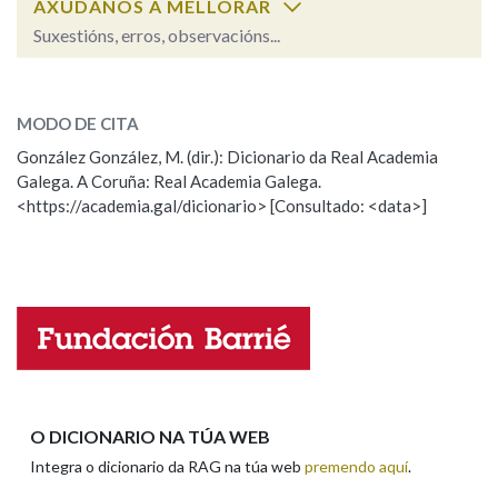
AXÚDANOS A MELLORAR
Suxestións, erros, observacións...
Na fraseoloxía
frouxamente
SOBRE A PALABRA:
MODO DE CITA
ESCOLLE UNHA OPCIÓN:
González González, M. (dir.): Dicionario da Real Academia
OUTRAS OPCIÓNS DE BUSCA
Galega. A Coruña: Real Academia Galega.
Observación
Hai un erro na palabra
<https://academia.gal/dicionario> [Consultado: <data>]
Marcas gramaticais
Propoño mellorar a definición
Actualización
Falta unha voz
Pertence a
Nome
LIMPAR
BUSCA
Apelidos
O DICIONARIO NA TÚA WEB
Integra o dicionario da RAG na túa web
premendo aquí
.