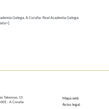
Pertence a
 Academia Galega. A Coruña: Real Academia Galega.
data>]
Propoño mellorar a definición
Actualización
AXUDA NA BUSCA
LIMPAR
BUSCA
s
úa Tabernas, 11
Mapa web
5001 - A Coruña
Aviso legal