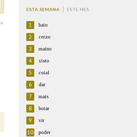
ESTA SEMANA
ESTE MES
va
1
baio
2
cerzo
3
maino
4
xisto
5
coial
6
dar
7
mais
8
botar
9
vir
10
poder