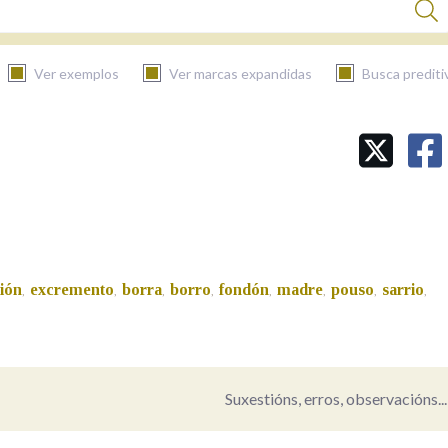
Ver exemplos
Ver marcas expandidas
Busca prediti
BUSCAR NO CONTIDO
Nas definicións
Nos exemplos
ión
excremento
borra
borro
fondón
madre
pouso
sarrio
,
,
,
,
,
,
,
,
Na fraseoloxía
Suxestións, erros, observacións...