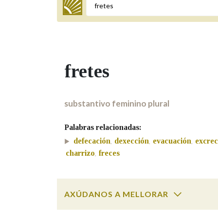
Termo a buscar
fretes
BUSCAR NOS LEMAS
Comeza por
substantivo feminino plural
Palabras relacionadas:
Remata por
defecación
dexección
evacuación
excrec
,
,
,
charrizo
freces
,
Contén
AXÚDANOS A MELLORAR
OUTRAS OPCIÓNS DE BUSCA