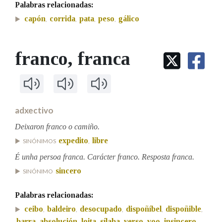
Palabras relacionadas:
capón
corrida
pata
peso
gálico
,
,
,
,
Na fraseoloxía
franco
, franca
OUTRAS OPCIÓNS DE BUSCA
Marcas gramaticais
adxectivo
Deixaron franco o camiño.
Pertence a
expedito
libre
SINÓNIMOS
,
É unha persoa franca. Carácter franco. Resposta franca.
sincero
SINÓNIMO
LIMPAR
BUSCA
Palabras relacionadas:
ceibo
baldeiro
desocupado
dispoñíbel
dispoñible
,
,
,
,
,
barra
absolución
loita
sílaba
verso
voo
insincero
,
,
,
,
,
,
,