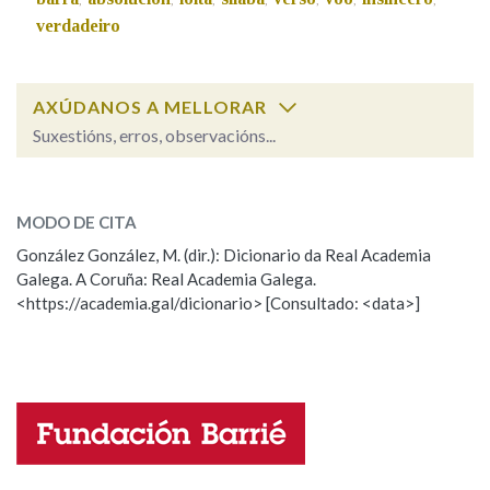
verdadeiro
AXÚDANOS A MELLORAR
Suxestións, erros, observacións...
Cal é a palabra?
franco, franca
(pobo)
MODO DE CITA
González González, M. (dir.): Dicionario da Real Academia
franco, franca
(libre ou sincero)
Galega. A Coruña: Real Academia Galega.
<https://academia.gal/dicionario> [Consultado: <data>]
ESCOLLE UNHA OPCIÓN:
Observación
Hai un erro na palabra
Propoño mellorar a definición
Actualización
Falta unha voz