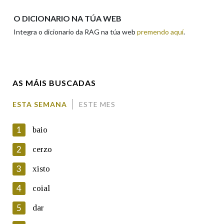
Nome
O DICIONARIO NA TÚA WEB
Integra o dicionario da RAG na túa web
premendo aquí
.
Apelidos
AS MÁIS BUSCADAS
Enderezo electrónico
ESTA SEMANA
ESTE MES
1
baio
Comentario
2
cerzo
3
xisto
4
coial
5
dar
En cumprimento da normativa vixente en materia de
Protección de Datos de Carácter Persoal, a Real Academia