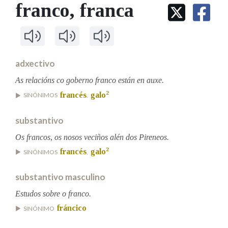
IDENTIDADE CORPORATIVA
franco
, franca
Facebook
Twitter
Youtube
Instagram
Bluesky
BUSCAR NOS LEMAS
FIGURAS HOMENAXEADAS
MARCIAL DEL ADALID
HISTORIA
Comeza por
CASA-MUSEO EMILIA PARDO
BAZÁN
60 ANOS DLG
PRIMAVERA DAS LETRAS
adxectivo
Remata por
PORTAL DAS PALABRAS
As relacións co goberno franco están en auxe.
2
francés
galo
SINÓNIMOS
,
Contén
substantivo
Os francos, os nosos veciños alén dos Pireneos.
2
francés
galo
SINÓNIMOS
,
BUSCAR NO CONTIDO
substantivo masculino
Nas definicións
Estudos sobre o franco.
fráncico
SINÓNIMO
Nos exemplos