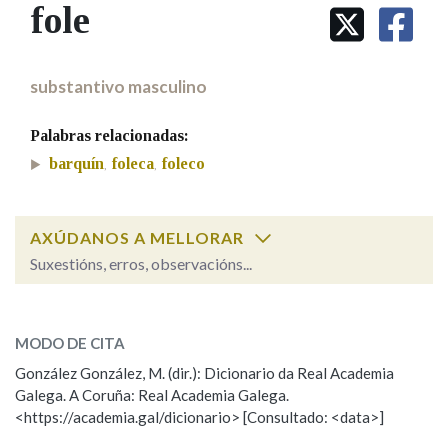
IDENTIDADE CORPORATIVA
fole
Facebook
Twitter
Youtube
Instagram
Bluesky
BUSCAR NOS LEMAS
FIGURAS HOMENAXEADAS
MARCIAL DEL ADALID
HISTORIA
Comeza por
CASA-MUSEO EMILIA PARDO
substantivo masculino
BAZÁN
60 ANOS DLG
PRIMAVERA DAS LETRAS
Palabras relacionadas:
Remata por
PORTAL DAS PALABRAS
barquín
foleca
foleco
,
,
Contén
AXÚDANOS A MELLORAR
Suxestións, erros, observacións...
fole
BUSCAR NO CONTIDO
SOBRE A PALABRA:
MODO DE CITA
Nas definicións
ESCOLLE UNHA OPCIÓN:
González González, M. (dir.): Dicionario da Real Academia
Galega. A Coruña: Real Academia Galega.
Observación
Hai un erro na palabra
<https://academia.gal/dicionario> [Consultado: <data>]
Nos exemplos
Propoño mellorar a definición
Actualización