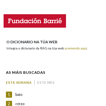
Falta unha voz
Na fraseoloxía
Nome
OUTRAS OPCIÓNS DE BUSCA
Apelidos
O DICIONARIO NA TÚA WEB
Marcas gramaticais
Integra o dicionario da RAG na túa web
premendo aquí
.
Enderezo electrónico
Pertence a
AS MÁIS BUSCADAS
Comentario
LIMPAR
BUSCA
ESTA SEMANA
ESTE MES
1
baio
2
cerzo