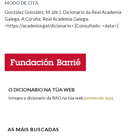
MODO DE CITA
ESCOLLE UNHA OPCIÓN:
González González, M. (dir.): Dicionario da Real Academia
Na fraseoloxía
Galega. A Coruña: Real Academia Galega.
Observación
Hai un erro na palabra
<https://academia.gal/dicionario> [Consultado: <data>]
Propoño mellorar a definición
Actualización
Falta unha voz
OUTRAS OPCIÓNS DE BUSCA
Marcas gramaticais
Nome
Pertence a
Apelidos
O DICIONARIO NA TÚA WEB
Integra o dicionario da RAG na túa web
premendo aquí
.
LIMPAR
BUSCA
Enderezo electrónico
AS MÁIS BUSCADAS