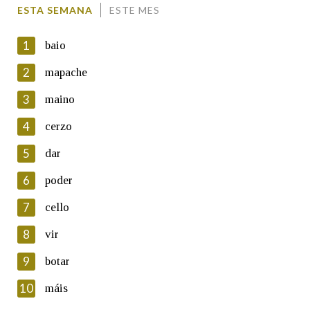
Comentario
ESTA SEMANA
ESTE MES
1
baio
2
mapache
3
maino
En cumprimento da normativa vixente en materia de
Protección de Datos de Carácter Persoal, a Real Academia
4
cerzo
Galega informa a aqueles usuarios que faciliten o seu correo
electrónico, así como calquera outra información de carácter
5
dar
persoal, que estes datos serán obxecto de tratamento
automatizado de carácter confidencial e incorporados aos seus
6
poder
ficheiros informáticos. Así mesmo, os usuarios poderán exercer o
seu dereito de acceso, rectificación, oposición e cancelación dos
7
cello
seus datos poñéndose en contacto connosco.
8
vir
Lin e acepto as condicións da política de
privacidade
9
botar
Introduce o código que aparece na imaxe:
10
máis