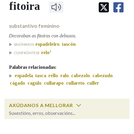
IDENTIDADE CORPORATIVA
fitoira
Facebook
Twitter
Youtube
Instagram
Bluesky
BUSCAR NOS LEMAS
FIGURAS HOMENAXEADAS
MARCIAL DEL ADALID
HISTORIA
Comeza por
CASA-MUSEO EMILIA PARDO
substantivo feminino
BAZÁN
60 ANOS DLG
PRIMAVERA DAS LETRAS
Decoraban as fitoiras con debuxos.
Remata por
espadeleiro
tascón
PORTAL DAS PALABRAS
SINÓNIMOS
,
1
relo
CONFRÓNTESE
Contén
Palabras relacionadas:
espadela
tasca
rello
ralo
cabezolo
cabezudo
,
,
,
,
,
,
cágado
cagulo
cullarapo
cullareto
culler
,
,
,
,
BUSCAR NO CONTIDO
Nas definicións
AXÚDANOS A MELLORAR
Suxestións, erros, observacións...
fitoira
SOBRE A PALABRA:
Nos exemplos