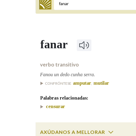
Termo a buscar
fanar
BUSCAR NOS LEMAS
Comeza por
verbo transitivo
Fanou un dedo cunha serra.
amputar
mutilar
CONFRÓNTESE
,
Remata por
Palabras relacionadas:
censurar
Contén
AXÚDANOS A MELLORAR
OUTRAS OPCIÓNS DE BUSCA