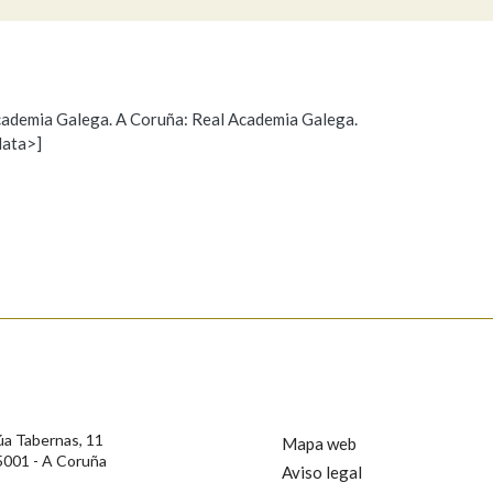
Pertence a
 Academia Galega. A Coruña: Real Academia Galega.
data>]
Propoño mellorar a definición
Actualización
AXUDA NA BUSCA
LIMPAR
BUSCA
s
úa Tabernas, 11
Mapa web
5001 - A Coruña
Aviso legal