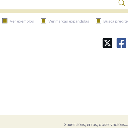
Ver exemplos
Ver marcas expandidas
Busca prediti
BUSCAR NO CONTIDO
Nas definicións
Nos exemplos
Na fraseoloxía
Suxestións, erros, observacións...