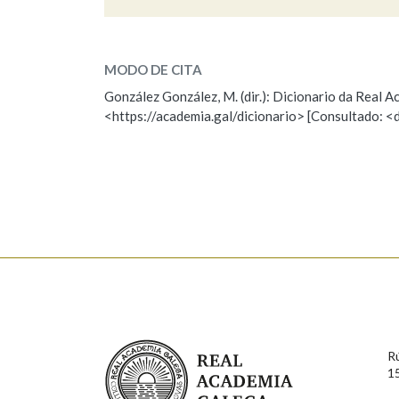
fanar
Marcas gramaticais
SOBRE A PALABRA:
MODO DE CITA
ESCOLLE UNHA OPCIÓN:
González González, M. (dir.): Dicionario da Real
<https://academia.gal/dicionario> [Consultado: <
Observación
Hai un erro na palabra
Falta unha voz
Nome
Apelido
Enderezo electrónico
Real Academia Galega
Comentario
R
1