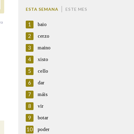
ESTA SEMANA
ESTE MES
va
1
baio
2
cerzo
3
maino
4
xisto
5
cello
6
dar
7
máis
8
vir
9
botar
10
poder