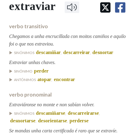
IDENTIDADE CORPORATIVA
extraviar
Facebook
Twitter
Youtube
Instagram
Bluesky
BUSCAR NOS LEMAS
FIGURAS HOMENAXEADAS
MARCIAL DEL ADALID
HISTORIA
Comeza por
CASA-MUSEO EMILIA PARDO
verbo transitivo
BAZÁN
60 ANOS DLG
PRIMAVERA DAS LETRAS
Chegamos a unha encrucillada con moitos camiños e aquilo
Remata por
foi o que nos extraviou.
PORTAL DAS PALABRAS
descamiñar
descarreirar
desnortar
SINÓNIMOS
,
,
Extraviar unhas chaves.
Contén
perder
SINÓNIMO
atopar
encontrar
ANTÓNIMOS
,
BUSCAR NO CONTIDO
verbo pronominal
Extraviáronse no monte e non sabían volver.
Nas definicións
descamiñarse
descarreirarse
SINÓNIMOS
,
,
desnortarse
desorientarse
perderse
,
,
Nos exemplos
Se mandas unha carta certificada é raro que se extravíe.