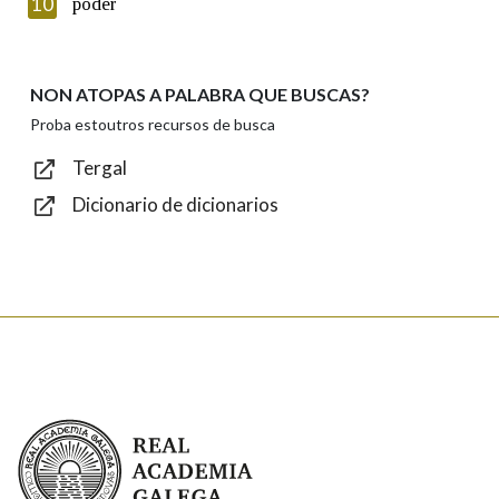
10
poder
NON ATOPAS A PALABRA QUE BUSCAS?
Texto de verificación
Proba estoutros recursos de busca
Tergal
Dicionario de dicionarios
Enviar
Real Academia Galega