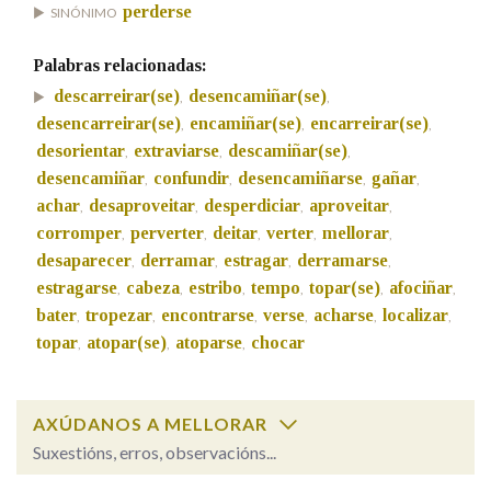
perderse
SINÓNIMO
Na fraseoloxía
Palabras relacionadas:
descarreirar(se)
desencamiñar(se)
,
,
desencarreirar(se)
encamiñar(se)
encarreirar(se)
,
,
,
desorientar
extraviarse
descamiñar(se)
,
,
,
OUTRAS OPCIÓNS DE BUSCA
desencamiñar
confundir
desencamiñarse
gañar
,
,
,
,
Marcas gramaticais
achar
desaproveitar
desperdiciar
aproveitar
,
,
,
,
corromper
perverter
deitar
verter
mellorar
,
,
,
,
,
desaparecer
derramar
estragar
derramarse
,
,
,
,
estragarse
cabeza
estribo
tempo
topar(se)
afociñar
Pertence a
,
,
,
,
,
,
bater
tropezar
encontrarse
verse
acharse
localizar
,
,
,
,
,
,
topar
atopar(se)
atoparse
chocar
,
,
,
LIMPAR
BUSCA
AXÚDANOS A MELLORAR
Suxestións, erros, observacións...