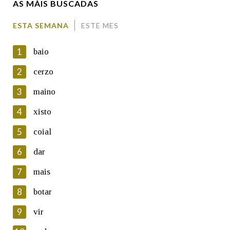
AS MÁIS BUSCADAS
Comentario
ESTA SEMANA
ESTE MES
1
baio
2
cerzo
3
maino
En cumprimento da normativa vixente en materia de
Protección de Datos de Carácter Persoal, a Real Academia
4
xisto
Galega informa a aqueles usuarios que faciliten o seu correo
electrónico, así como calquera outra información de carácter
5
coial
persoal, que estes datos serán obxecto de tratamento
automatizado de carácter confidencial e incorporados aos seus
6
dar
ficheiros informáticos. Así mesmo, os usuarios poderán exercer o
seu dereito de acceso, rectificación, oposición e cancelación dos
7
mais
seus datos poñéndose en contacto connosco.
8
botar
Lin e acepto as condicións da política de
privacidade
9
vir
Introduce o código que aparece na imaxe: