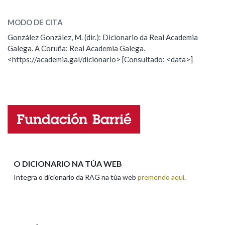
extraviar
SOBRE A PALABRA:
MODO DE CITA
ESCOLLE UNHA OPCIÓN:
González González, M. (dir.): Dicionario da Real Academia
Galega. A Coruña: Real Academia Galega.
Observación
Hai un erro na palabra
<https://academia.gal/dicionario> [Consultado: <data>]
Propoño mellorar a definición
Actualización
Falta unha voz
Nome
Apelidos
O DICIONARIO NA TÚA WEB
Integra o dicionario da RAG na túa web
premendo aquí
.
Enderezo electrónico