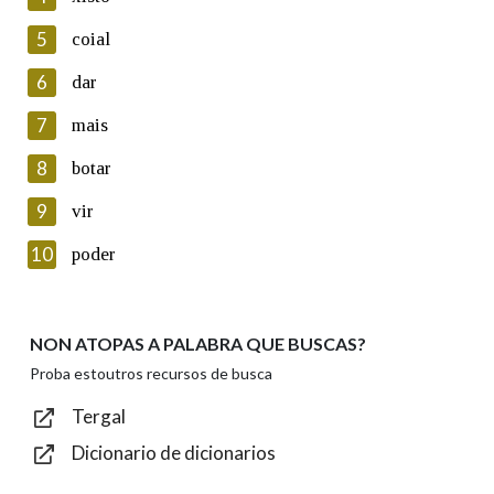
5
Lin e acepto as condicións da política de
coial
privacidade
6
dar
Introduce o código que aparece na imaxe:
7
mais
8
botar
9
vir
Texto de verificación
10
poder
NON ATOPAS A PALABRA QUE BUSCAS?
Enviar
Proba estoutros recursos de busca
Tergal
Dicionario de dicionarios