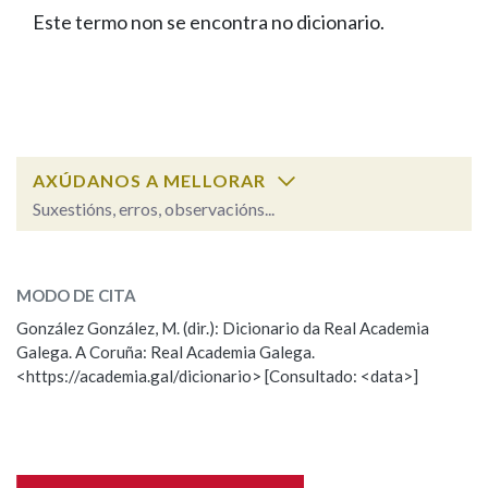
IDENTIDADE CORPORATIVA
Facebook
Twitter
Youtube
Instagram
Bluesky
Este termo non se encontra no dicionario.
BUSCAR NOS LEMAS
FIGURAS HOMENAXEADAS
MARCIAL DEL ADALID
HISTORIA
Comeza por
CASA-MUSEO EMILIA PARDO
BAZÁN
60 ANOS DLG
PRIMAVERA DAS LETRAS
Remata por
PORTAL DAS PALABRAS
AXÚDANOS A MELLORAR
Suxestións, erros, observacións...
Contén
ESCOLLE UNHA OPCIÓN:
MODO DE CITA
Observación
Falta unha voz
González González, M. (dir.): Dicionario da Real Academia
BUSCAR NO CONTIDO
Galega. A Coruña: Real Academia Galega.
Nome
<https://academia.gal/dicionario> [Consultado: <data>]
Nas definicións
Apelidos
Nos exemplos