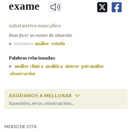
IDENTIDADE CORPORATIVA
exame
Facebook
Twitter
Youtube
Instagram
Bluesky
BUSCAR NOS LEMAS
FIGURAS HOMENAXEADAS
MARCIAL DEL ADALID
HISTORIA
Comeza por
CASA-MUSEO EMILIA PARDO
substantivo masculino
BAZÁN
60 ANOS DLG
PRIMAVERA DAS LETRAS
Imos facer un exame da situación.
Remata por
análise
estudo
PORTAL DAS PALABRAS
SINÓNIMOS
,
Palabras relacionadas:
Contén
análise clínica
analítica
síntese
psicanálise
,
,
,
,
observación
BUSCAR NO CONTIDO
AXÚDANOS A MELLORAR
Suxestións, erros, observacións...
Nas definicións
exame
SOBRE A PALABRA:
Nos exemplos
MODO DE CITA
ESCOLLE UNHA OPCIÓN: