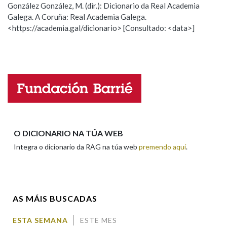
González González, M. (dir.): Dicionario da Real Academia
Galega. A Coruña: Real Academia Galega.
Observación
Hai un erro na palabra
<https://academia.gal/dicionario> [Consultado: <data>]
Na fraseoloxía
Propoño mellorar a definición
Actualización
Falta unha voz
OUTRAS OPCIÓNS DE BUSCA
Nome
Marcas gramaticais
Apelidos
O DICIONARIO NA TÚA WEB
Pertence a
Integra o dicionario da RAG na túa web
premendo aquí
.
Enderezo electrónico
LIMPAR
BUSCA
AS MÁIS BUSCADAS
Comentario
ESTA SEMANA
ESTE MES